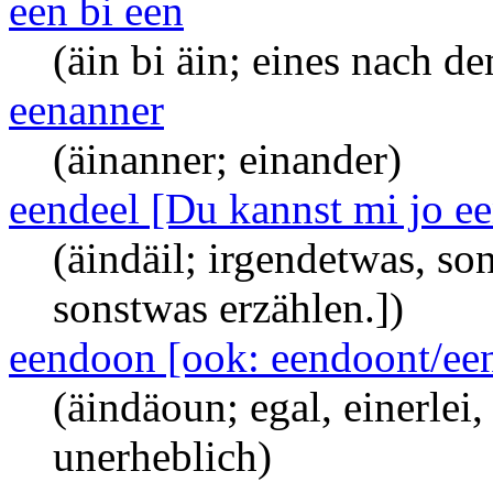
een bi een
(äin bi äin; eines nach 
eenanner
(äinanner; einander)
eendeel [Du kannst mi jo ee
(äindäil; irgendetwas, so
sonstwas erzählen.])
eendoon [ook: eendoont/ee
(äindäoun; egal, einerlei
unerheblich)