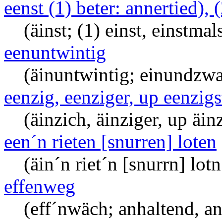
eenst (1) beter: annertied), 
(äinst; (1) einst, einstma
eenuntwintig
(äinuntwintig; einundzw
eenzig, eenziger, up eenzigs
(äinzich, äinziger, up äinz
een´n rieten [snurren] loten
(äin´n riet´n [snurrn] lotn
effenweg
(eff´nwäch; anhaltend, a