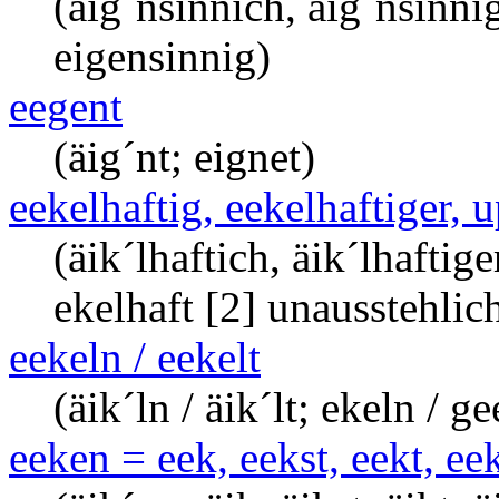
(äig´nsinnich, äig´nsinnig
eigensinnig)
eegent
(äig´nt; eignet)
eekelhaftig, eekelhaftiger, u
(äik´lhaftich, äik´lhaftige
ekelhaft [2] unausstehlic
eekeln / eekelt
(äik´ln / äik´lt; ekeln / ge
eeken = eek, eekst, eekt, ee