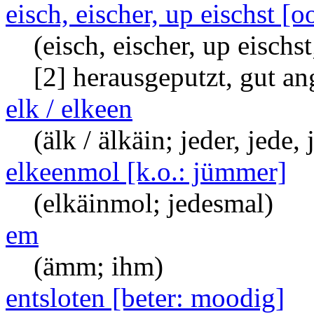
eisch, eischer, up eischst [
(eisch, eischer, up eisch
[2] herausgeputzt, gut a
elk / elkeen
(älk / älkäin; jeder, jede
elkeenmol [k.o.: jümmer]
(elkäinmol; jedesmal)
em
(ämm; ihm)
entsloten [beter: moodig]