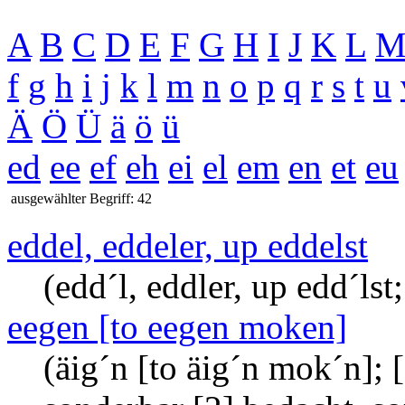
A
B
C
D
E
F
G
H
I
J
K
L
f
g
h
i
j
k
l
m
n
o
p
q
r
s
t
u
Ä
Ö
Ü
ä
ö
ü
ed
ee
ef
eh
ei
el
em
en
et
eu
ausgewählter Begriff: 42
eddel, eddeler, up eddelst
(edd´l, eddler, up edd´lst
eegen [to eegen moken]
(äig´n [to äig´n mok´n]; [