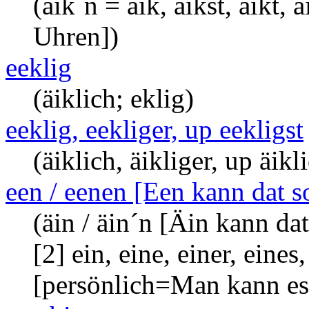
(äik´n = äik, äikst, äikt, 
Uhren])
eeklig
(äiklich; eklig)
eeklig, eekliger, up eekligst
(äiklich, äikliger, up äikl
een / eenen [Een kann dat s
(äin / äin´n [Äin kann dat
[2] ein, eine, einer, eine
[persönlich=Man kann es 