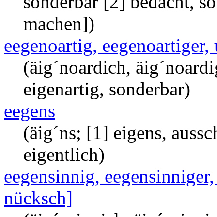
sonderbar [2] bedacht, s
machen])
eegenoartig, eegenoartiger, 
(äig´noardich, äig´noardi
eigenartig, sonderbar)
eegens
(äig´ns; [1] eigens, aussch
eigentlich)
eegensinnig, eegensinniger,
nücksch]