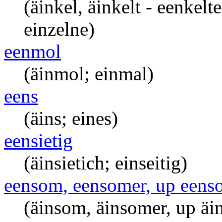
(äinkel, äinkelt - eenkelte
einzelne)
eenmol
(äinmol; einmal)
eens
(äins; eines)
eensietig
(äinsietich; einseitig)
eensom, eensomer, up eens
(äinsom, äinsomer, up äi