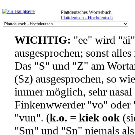
Plattdeutsches Wörterbuch
Plattdeutsch - Hochdeutsch
WICHTIG:
"ee" wird "äi
ausgesprochen; sonst alles
Das "S" und "Z" am Wortan
(Sz) ausgesprochen, so wie
immer möglich, sehr nasal b
Finkenwwerder "vo" oder "
"vun". (
k.o. = kiek ook
(si
"Sm" und "Sn" niemals als