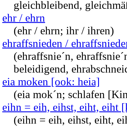
gleichbleibend, gleichmä
ehr / ehrn
(ehr / ehrn; ihr / ihren)
ehraffsnieden / ehraffsnied
(ehraffsnie´n, ehraffsnie
beleidigend, ehrabschnei
eia moken [ook: heia]
(eia mok´n; schlafen [Ki
eihn = eih, eihst, eiht, eiht [
(eihn = eih, eihst, eiht, ei