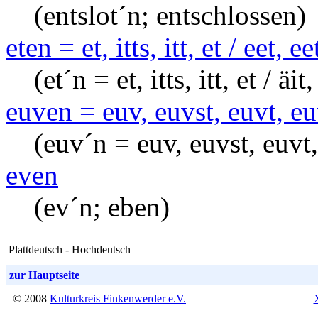
(entslot´n; entschlossen)
eten = et, itts, itt, et / eet, 
(et´n = et, itts, itt, et / äi
euven = euv, euvst, euvt, eu
(euv´n = euv, euvst, euvt
even
(ev´n; eben)
Plattdeutsch - Hochdeutsch
zur Hauptseite
© 2008
Kulturkreis Finkenwerder e.V.