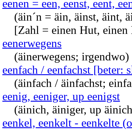
eenen = een, eenst, eent, ee
(äin´n = äin, äinst, äint, 
[Zahl = einen Hut, einen
eenerwegens
(äinerwegens; irgendwo)
eenfach / eenfachst [beter: 
(äinfach / äinfachst; einf
eenig, eeniger, up eenigst
(äinich, äiniger, up äinich
eenkel, eenkelt - eenkelte (