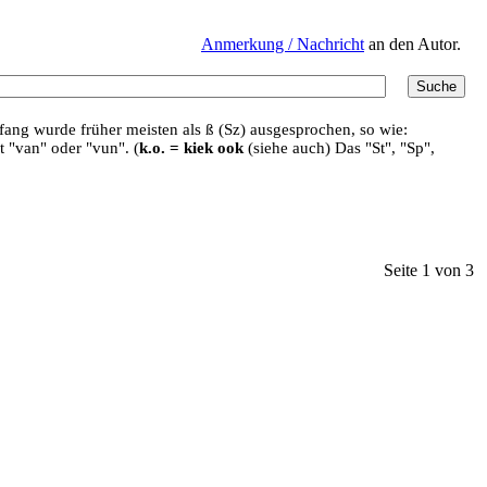
Anmerkung / Nachricht
an den Autor.
ang wurde früher meisten als ß (Sz) ausgesprochen, so wie:
t "van" oder "vun". (
k.o. = kiek ook
(siehe auch) Das "St", "Sp",
Seite 1 von 3