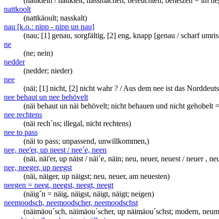
(nattklein / nattkleit; nassmachen, befeuchten, benetzen = im n
nattkoolt
(nattkäoult; nasskalt)
nau [k.o.: nipp - nipp un nau]
(nau; [1] genau, sorgfältig, [2] eng, knapp [genau / scharf umris
ne
(ne; nein)
nedder
(nedder; nieder)
nee
(näi; [1] nicht, [2] nicht wahr ? / Aus dem nee ist das Norddeut
nee behaut un nee behövelt
(näi behaut un näi behövelt; nicht behauen und nicht gehobelt
nee rechtens
(näi rech´ns; illegal, nicht rechtens)
nee to pass
(näi to pass; unpassend, unwillkommen,)
nee, nee'er, up neest / nee´e, neen
(näi, näi'er, up näist / näi´e, näin; neu, neuer, neuest / neuer , ne
nee, neeger, up neegst
(näi, näiger, up näigst; neu, neuer, am neuesten)
neegen = neeg, neegst, neegt, neegt
(näig´n = näig, näigst, näigt, näigt; neigen)
neemoodsch, neemoodscher, neemoodschst
(näimäou´sch, näimäou´scher, up näimäou´schst; modern, neu