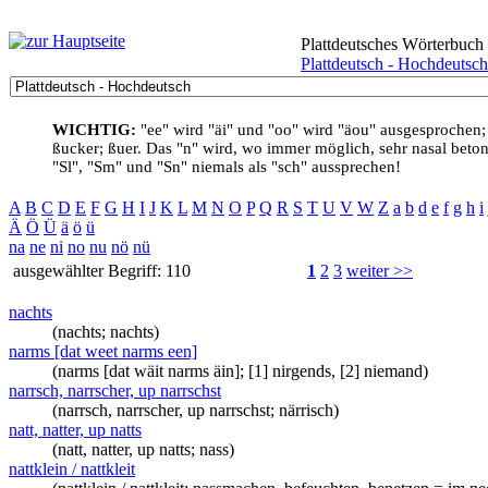
Plattdeutsches Wörterbuch
Plattdeutsch - Hochdeutsch
WICHTIG:
"ee" wird "äi" und "oo" wird "äou" ausgesprochen;
ßucker; ßuer. Das "n" wird, wo immer möglich, sehr nasal betont
"Sl", "Sm" und "Sn" niemals als "sch" aussprechen!
A
B
C
D
E
F
G
H
I
J
K
L
M
N
O
P
Q
R
S
T
U
V
W
Z
a
b
d
e
f
g
h
i
Ä
Ö
Ü
ä
ö
ü
na
ne
ni
no
nu
nö
nü
ausgewählter Begriff: 110
1
2
3
weiter >>
nachts
(nachts; nachts)
narms [dat weet narms een]
(narms [dat wäit narms äin]; [1] nirgends, [2] niemand)
narrsch, narrscher, up narrschst
(narrsch, narrscher, up narrschst; närrisch)
natt, natter, up natts
(natt, natter, up natts; nass)
nattklein / nattkleit