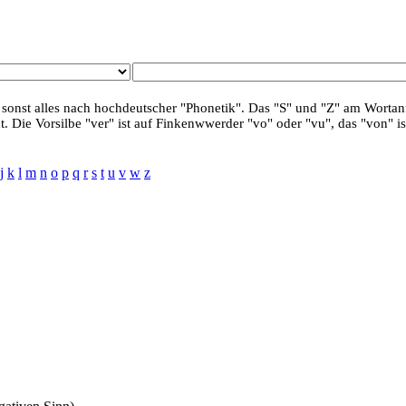
 sonst alles nach hochdeutscher "Phonetik". Das "S" und "Z" am Wortanf
. Die Vorsilbe "ver" ist auf Finkenwwerder "vo" oder "vu", das "von" is
j
k
l
m
n
o
p
q
r
s
t
u
v
w
z