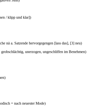
egativen Sinn)
sen / klipp und klar])
sche nä a. Satzende hervorgegengen [lass das], [3] neu)
 = grobschlächtig, unerzogen, ungeschliffen im Benehmen)
uen)
modisch = nach neuester Mode)