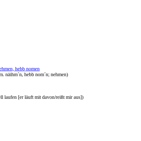
eehmen, hebb nomen
hm. näihm´n, hebb nom´n; nehmen)
ll laufen [er läuft mit davon/reißt mir aus])