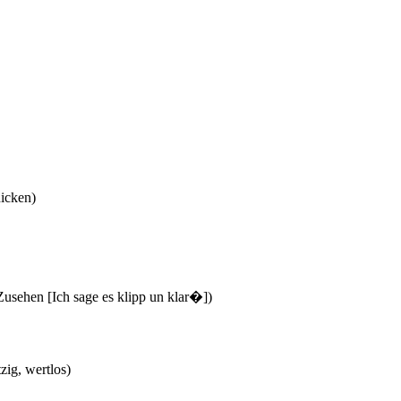
nicken)
usehen [Ich sage es klipp un klar�])
tzig, wertlos)