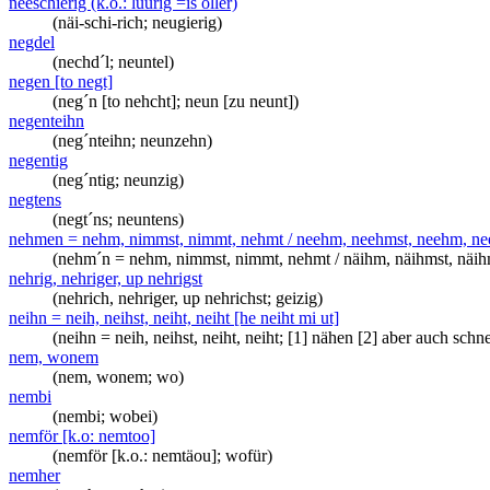
neeschierig (k.o.: luurig =is öller)
(näi-schi-rich; neugierig)
negdel
(nechd´l; neuntel)
negen [to negt]
(neg´n [to nehcht]; neun [zu neunt])
negenteihn
(neg´nteihn; neunzehn)
negentig
(neg´ntig; neunzig)
negtens
(negt´ns; neuntens)
nehmen = nehm, nimmst, nimmt, nehmt / neehm, neehmst, neehm, n
(nehm´n = nehm, nimmst, nimmt, nehmt / näihm, näihmst, näi
nehrig, nehriger, up nehrigst
(nehrich, nehriger, up nehrichst; geizig)
neihn = neih, neihst, neiht, neiht [he neiht mi ut]
(neihn = neih, neihst, neiht, neiht; [1] nähen [2] aber auch schne
nem, wonem
(nem, wonem; wo)
nembi
(nembi; wobei)
nemför [k.o: nemtoo]
(nemför [k.o.: nemtäou]; wofür)
nemher