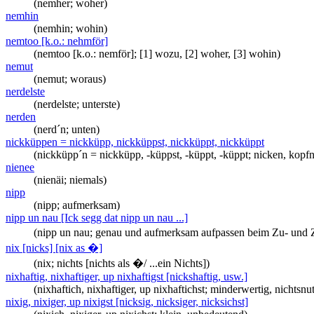
(nemher; woher)
nemhin
(nemhin; wohin)
nemtoo [k.o.: nehmför]
(nemtoo [k.o.: nemför]; [1] wozu, [2] woher, [3] wohin)
nemut
(nemut; woraus)
nerdelste
(nerdelste; unterste)
nerden
(nerd´n; unten)
nickküppen = nickküpp, nickküppst, nickküppt, nickküppt
(nickküpp´n = nickküpp, -küppst, -küppt, -küppt; nicken, kopf
nienee
(nienäi; niemals)
nipp
(nipp; aufmerksam)
nipp un nau [Ick segg dat nipp un nau ...]
(nipp un nau; genau und aufmerksam aufpassen beim Zu- und Z
nix [nicks] [nix as �]
(nix; nichts [nichts als �/ ...ein Nichts])
nixhaftig, nixhaftiger, up nixhaftigst [nickshaftig, usw.]
(nixhaftich, nixhaftiger, up nixhaftichst; minderwertig, nichtsnu
nixig, nixiger, up nixigst [nicksig, nicksiger, nicksichst]