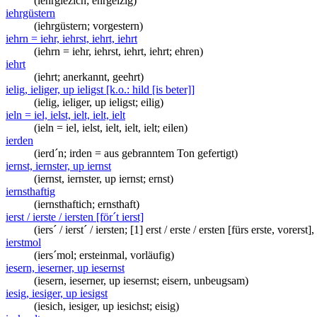
(iehrgiezich; ehrgeizig)
iehrgüstern
(iehrgüstern; vorgestern)
iehrn = iehr, iehrst, iehrt, iehrt
(iehrn = iehr, iehrst, iehrt, iehrt; ehren)
iehrt
(iehrt; anerkannt, geehrt)
ielig, ieliger, up ieligst [k.o.: hild [is beter]]
(ielig, ieliger, up ieligst; eilig)
ieln = iel, ielst, ielt, ielt, ielt
(ieln = iel, ielst, ielt, ielt, ielt; eilen)
ierden
(ierd´n; irden = aus gebranntem Ton gefertigt)
iernst, iernster, up iernst
(iernst, iernster, up iernst; ernst)
iernsthaftig
(iernsthaftich; ernsthaft)
ierst / ierste / iersten [för´t ierst]
(iers´ / ierst´ / iersten; [1] erst / erste / ersten [fürs erste, vorerst
ierstmol
(iers´mol; ersteinmal, vorläufig)
iesern, ieserner, up iesernst
(iesern, ieserner, up iesernst; eisern, unbeugsam)
iesig, iesiger, up iesigst
(iesich, iesiger, up iesichst; eisig)