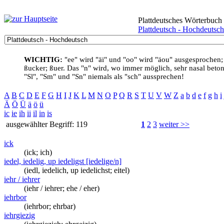
Plattdeutsches Wörterbuch
Plattdeutsch - Hochdeutsch
WICHTIG:
"ee" wird "äi" und "oo" wird "äou" ausgesprochen;
ßucker; ßuer. Das "n" wird, wo immer möglich, sehr nasal betont
"Sl", "Sm" und "Sn" niemals als "sch" aussprechen!
A
B
C
D
E
F
G
H
I
J
K
L
M
N
O
P
Q
R
S
T
U
V
W
Z
a
b
d
e
f
g
h
i
Ä
Ö
Ü
ä
ö
ü
ic
ie
ih
ii
il
in
is
ausgewählter Begriff: 119
1
2
3
weiter >>
ick
(ick; ich)
iedel, iedelig, up iedeligst [iedelige/n]
(iedl, iedelich, up iedelichst; eitel)
iehr / iehrer
(iehr / iehrer; ehe / eher)
iehrbor
(iehrbor; ehrbar)
iehrgiezig