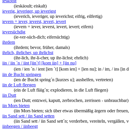
ieskoolt
(ieskäoult; eiskalt)
ieverig, ieveriger, up ieverigst
(ieverich, ieveriger, up ieverichst; eifrig, eilfertig)
ievern = iever, ieverst, ievert, ievert
(ievern = iever, ieverst, ievert, ievert; eifern)
ieversüchdig
(ie-ver-süch-dich; eifersüchtig)
ihrdem
(ihrdem; bevor, früher, damals)
ihrlich, ihrlicher, up ihrlichst
(ihr-lich, ihr-li-cher, up ihr-lichst; ehrlich)
iin / iin ´n / iint [iin`t] [kom iin] + [iin nu]
(ien / ien ´n / ient [ien `t] [kom ien] + [ien nu]; in / im, / in
iin de Bucht springen
(ien de Bucht spring´n [kurzes u]; aushelfen, vertreten)
iin de Luft fleegen
(ein de Luft fläig´n; explodieren, in die Luft fliegen)
iin Dutt
(ien Dutt; entzwei, kaputt, zerbrochen, zerrissen - unbrauchbar)
iin Mors bieten
(iin Mors bieten; sich über etwas übermäßig ärgern oder freuen
iin Sand sett / iin Sand setten
(iin Sand sett / iin Sand sett´n; verderben, vereiteln, vergälle
iinbeegen / iinbeegt