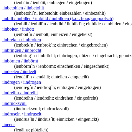
(ienbäin / ienbäit; einbiegen / eingebogen)
iinbetohlen / iinbetohlt
(ienbetohl´n, ienbetohlt; einbezahlen / einbezahlt)
iinbill / iinbillen / iinbilld / iinbillden (k.o.: hoogkuppoolsch)
(ienbill / ienbill´n / ienbilld / iinbilld´n; einbilde / einbilden / ei
iinboiten / iinbött
(ienboit´n / ienbött; einheizen / eingeheizt)
iinbreken / iinbroken
(ienbrek´n / ienbrok´n; einbrechen / eingebrochen)
iinbringen / iinbröcht
(ienbring´n / iinbröcht; einbringen, nützen / eingebracht, genutz
iinbörnen / iinbörnt
(ienbörm´n / ienbörmt; einschenken / eingeschenkt)
iindeelen / iindeelt
(iendäil´n / iendäilt; einteilen / eingeteilt)
iindregen / iindrogen
(iendreg´n / iendrog´n; eintragen / eingetragen)
iindreihn / iindreiht
(iendreihn / iendreiht; eindrehen / eingedreht)
iindrucksvull
(iindrucksvull; eindrucksvoll)
iindruseln / iindruselt
(iendrus´ln / iindrus´lt; einnicken / eingenickt)
iineens
(ienäins; plötzlich)