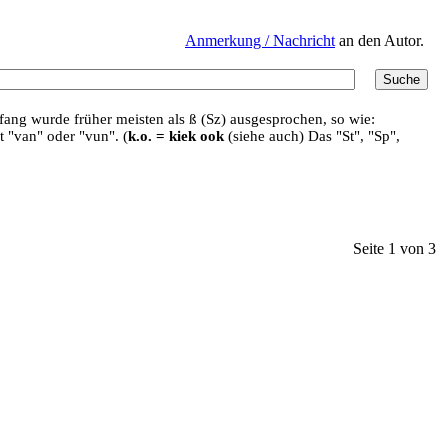
Anmerkung / Nachricht
an den Autor.
ang wurde früher meisten als ß (Sz) ausgesprochen, so wie:
t "van" oder "vun". (
k.o. = kiek ook
(siehe auch) Das "St", "Sp",
Seite 1 von 3