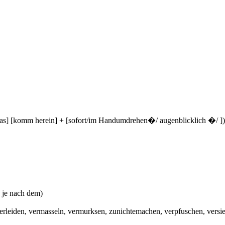
s [in das] [komm herein] + [sofort/im Handumdrehen�/ augenblicklich �/ ])
, je nach dem)
n, verleiden, vermasseln, vermurksen, zunichtemachen, verpfuschen, versi