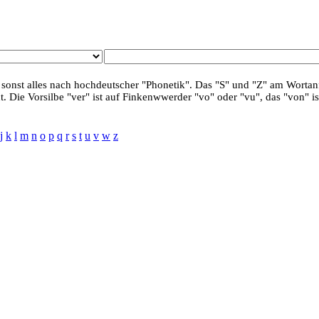
 sonst alles nach hochdeutscher "Phonetik". Das "S" und "Z" am Wortanf
. Die Vorsilbe "ver" ist auf Finkenwwerder "vo" oder "vu", das "von" is
j
k
l
m
n
o
p
q
r
s
t
u
v
w
z