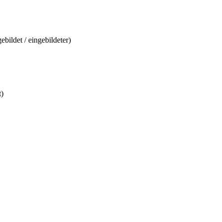
ngebildet / eingebildeter)
t)