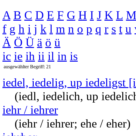
A
B
C
D
E
F
G
H
I
J
K
L
f
g
h
i
j
k
l
m
n
o
p
q
r
s
t
u
Ä
Ö
Ü
ä
ö
ü
ic
ie
ih
ii
il
in
is
ausgewählter Begriff: 21
iedel, iedelig, up iedeligst [
(iedl, iedelich, up iedelich
iehr / iehrer
(iehr / iehrer; ehe / eher)