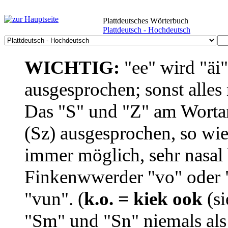
Plattdeutsches Wörterbuch
Plattdeutsch - Hochdeutsch
WICHTIG:
"ee" wird "äi
ausgesprochen; sonst alles
Das "S" und "Z" am Wortan
(Sz) ausgesprochen, so wie
immer möglich, sehr nasal b
Finkenwwerder "vo" oder "
"vun". (
k.o. = kiek ook
(si
"Sm" und "Sn" niemals als