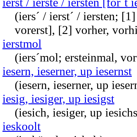
ierst / ierste / iersten [för´t i
(iers´ / ierst´ / iersten; [1]
vorerst], [2] vorher, vorh
ierstmol
(iers´mol; ersteinmal, vor
iesern, ieserner, up iesernst
(iesern, ieserner, up iese
iesig, iesiger, up iesigst
(iesich, iesiger, up iesichs
ieskoolt