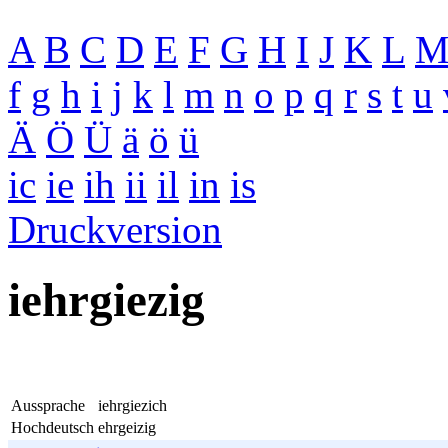
A
B
C
D
E
F
G
H
I
J
K
L
f
g
h
i
j
k
l
m
n
o
p
q
r
s
t
u
Ä
Ö
Ü
ä
ö
ü
ic
ie
ih
ii
il
in
is
Druckversion
iehrgiezig
Aussprache
iehrgiezich
Hochdeutsch
ehrgeizig