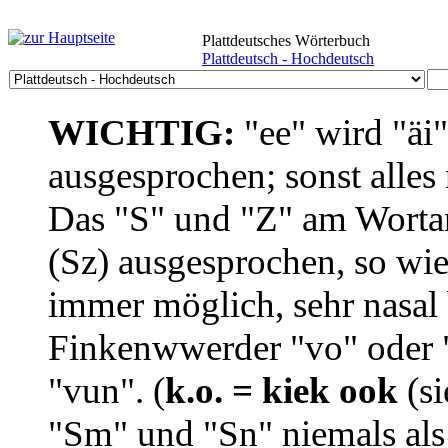
Plattdeutsches Wörterbuch
Plattdeutsch - Hochdeutsch
WICHTIG:
"ee" wird "äi
ausgesprochen; sonst alles
Das "S" und "Z" am Wortan
(Sz) ausgesprochen, so wie
immer möglich, sehr nasal b
Finkenwwerder "vo" oder "
"vun". (
k.o. = kiek ook
(si
"Sm" und "Sn" niemals als