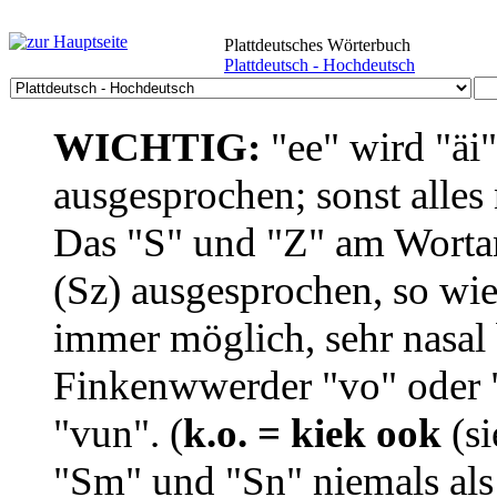
Plattdeutsches Wörterbuch
Plattdeutsch - Hochdeutsch
WICHTIG:
"ee" wird "äi
ausgesprochen; sonst alles
Das "S" und "Z" am Wortan
(Sz) ausgesprochen, so wie
immer möglich, sehr nasal b
Finkenwwerder "vo" oder "
"vun". (
k.o. = kiek ook
(si
"Sm" und "Sn" niemals als