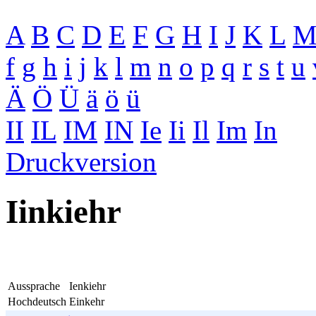
A
B
C
D
E
F
G
H
I
J
K
L
f
g
h
i
j
k
l
m
n
o
p
q
r
s
t
u
Ä
Ö
Ü
ä
ö
ü
II
IL
IM
IN
Ie
Ii
Il
Im
In
Druckversion
Iinkiehr
Aussprache
Ienkiehr
Hochdeutsch
Einkehr