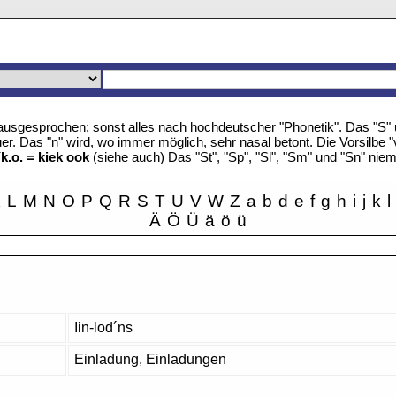
u" ausgesprochen; sonst alles nach hochdeutscher "Phonetik". Das "S
r. Das "n" wird, wo immer möglich, sehr nasal betont. Die Vorsilbe "
(
k.o. = kiek ook
(siehe auch) Das "St", "Sp", "Sl", "Sm" und "Sn" nie
K
L
M
N
O
P
Q
R
S
T
U
V
W
Z
a
b
d
e
f
g
h
i
j
k
l
Ä
Ö
Ü
ä
ö
ü
Iin-lod´ns
Einladung, Einladungen