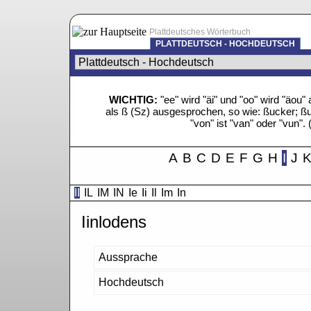
Plattdeutsches Wörterbuch
PLATTDEUTSCH - HOCHDEUTSCH
WICHTIG:
"ee" wird "äi" und "oo" wird "äo
als ß (Sz) ausgesprochen, so wie: ßucker; ßue
"von" ist "van" oder "vun". 
A
B
C
D
E
F
G
H
I
J
II
IL
IM
IN
Ie
Ii
Il
Im
In
Iinlodens
Aussprache
Hochdeutsch