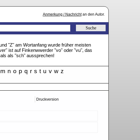
Anmerkung / Nachricht
an den Autor.
" und "Z" am Wortanfang wurde früher meisten
ver" ist auf Finkenwwerder "vo" oder "vu", das
mals als "sch" aussprechen!
m
n
o
p
q
r
s
t
u
v
w
z
Druckversion