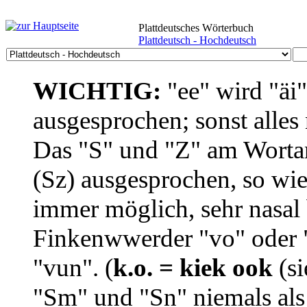
Plattdeutsches Wörterbuch
Plattdeutsch - Hochdeutsch
WICHTIG:
"ee" wird "äi
ausgesprochen; sonst alles
Das "S" und "Z" am Wortan
(Sz) ausgesprochen, so wie
immer möglich, sehr nasal b
Finkenwwerder "vo" oder "
"vun". (
k.o. = kiek ook
(si
"Sm" und "Sn" niemals als