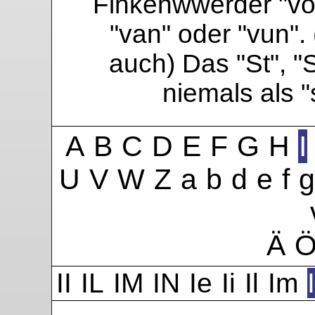
Finkenwwerder "vo"
"van" oder "vun". 
auch) Das "St", "
niemals als 
A
B
C
D
E
F
G
H
I
U
V
W
Z
a
b
d
e
f
g
Ä
II
IL
IM
IN
Ie
Ii
Il
Im