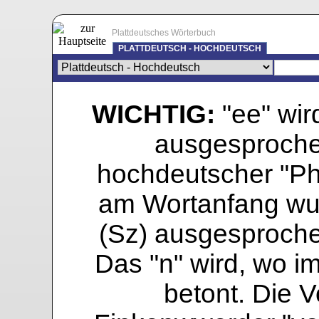
Plattdeutsches Wörterbuch
PLATTDEUTSCH - HOCHDEUTSCH
WICHTIG:
"ee" wird
ausgesprochen
hochdeutscher "Pho
am Wortanfang wur
(Sz) ausgesprochen
Das "n" wird, wo i
betont. Die Vo