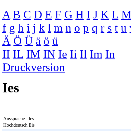
A
B
C
D
E
F
G
H
I
J
K
L
f
g
h
i
j
k
l
m
n
o
p
q
r
s
t
u
Ä
Ö
Ü
ä
ö
ü
II
IL
IM
IN
Ie
Ii
Il
Im
In
Druckversion
Ies
Aussprache
Ies
Hochdeutsch
Eis