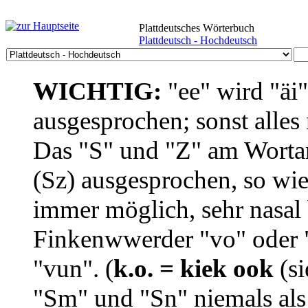
Plattdeutsches Wörterbuch
Plattdeutsch - Hochdeutsch
WICHTIG:
"ee" wird "äi
ausgesprochen; sonst alles
Das "S" und "Z" am Wortan
(Sz) ausgesprochen, so wie
immer möglich, sehr nasal b
Finkenwwerder "vo" oder "
"vun". (
k.o. = kiek ook
(si
"Sm" und "Sn" niemals als