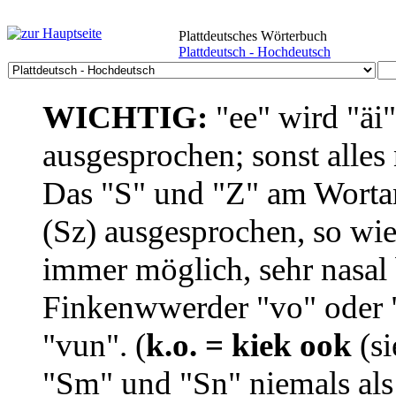
Plattdeutsches Wörterbuch
Plattdeutsch - Hochdeutsch
WICHTIG:
"ee" wird "äi
ausgesprochen; sonst alles
Das "S" und "Z" am Wortan
(Sz) ausgesprochen, so wie
immer möglich, sehr nasal b
Finkenwwerder "vo" oder "
"vun". (
k.o. = kiek ook
(si
"Sm" und "Sn" niemals als