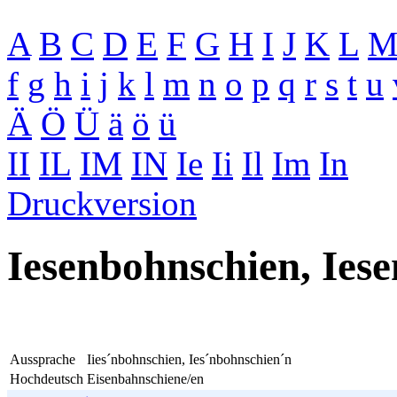
A
B
C
D
E
F
G
H
I
J
K
L
f
g
h
i
j
k
l
m
n
o
p
q
r
s
t
u
Ä
Ö
Ü
ä
ö
ü
II
IL
IM
IN
Ie
Ii
Il
Im
In
Druckversion
Iesenbohnschien, Ies
Aussprache
Iies´nbohnschien, Ies´nbohnschien´n
Hochdeutsch
Eisenbahnschiene/en