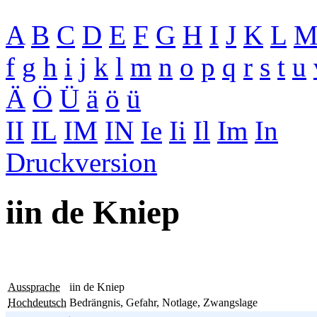
A
B
C
D
E
F
G
H
I
J
K
L
f
g
h
i
j
k
l
m
n
o
p
q
r
s
t
u
Ä
Ö
Ü
ä
ö
ü
II
IL
IM
IN
Ie
Ii
Il
Im
In
Druckversion
iin de Kniep
Aussprache
iin de Kniep
Hochdeutsch
Bedrängnis, Gefahr, Notlage, Zwangslage