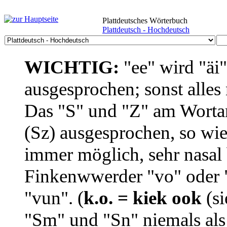
Plattdeutsches Wörterbuch
Plattdeutsch - Hochdeutsch
WICHTIG:
"ee" wird "äi
ausgesprochen; sonst alles
Das "S" und "Z" am Wortan
(Sz) ausgesprochen, so wie
immer möglich, sehr nasal b
Finkenwwerder "vo" oder "
"vun". (
k.o. = kiek ook
(si
"Sm" und "Sn" niemals als