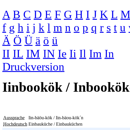
A
B
C
D
E
F
G
H
I
J
K
L
f
g
h
i
j
k
l
m
n
o
p
q
r
s
t
u
Ä
Ö
Ü
ä
ö
ü
II
IL
IM
IN
Ie
Ii
Il
Im
In
Druckversion
Iinbookök / Inbookö
Aussprache
Iin-bäöu-kök / Iin-bäou-kök´n
Hochdeutsch
Einbauküche / Einbauküchen