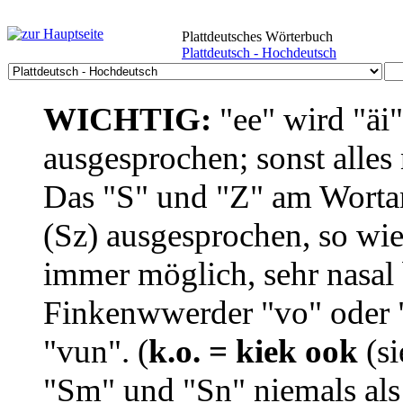
Plattdeutsches Wörterbuch
Plattdeutsch - Hochdeutsch
WICHTIG:
"ee" wird "äi
ausgesprochen; sonst alles
Das "S" und "Z" am Wortan
(Sz) ausgesprochen, so wie
immer möglich, sehr nasal b
Finkenwwerder "vo" oder "
"vun". (
k.o. = kiek ook
(si
"Sm" und "Sn" niemals als