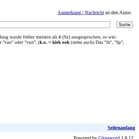
Anmerkung / Nachricht
an den Autor.
ang wurde früher meisten als ß (Sz) ausgesprochen, so wie:
t "van" oder "vun". (
k.o. = kiek ook
(siehe auch) Das "St", "Sp",
Seitenanfang
Powered by
Glossword
1.8.12