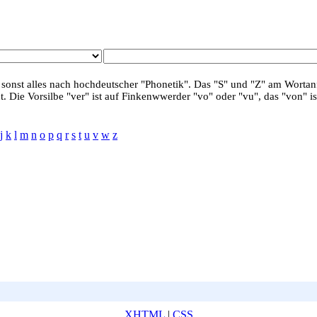
 sonst alles nach hochdeutscher "Phonetik". Das "S" und "Z" am Wortanf
. Die Vorsilbe "ver" ist auf Finkenwwerder "vo" oder "vu", das "von" is
j
k
l
m
n
o
p
q
r
s
t
u
v
w
z
XHTML
|
CSS