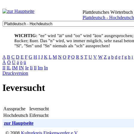
Plattdeutsches Wörterbuch
Plattdeutsch - Hochdeutsch
WICHTIG:
"ee" wird "äi" und "oo" wird "äou" ausgesprochen;
ßucker; ßuer. Das "n" wird, wo immer möglich, sehr nasal betont
"Sl", "Sm" und "Sn" niemals als "sch" aussprechen!
A
B
C
D
E
F
G
H
I
J
K
L
M
N
O
P
Q
R
S
T
U
V
W
Z
a
b
d
e
f
g
h
i
Ä
Ö
Ü
ä
ö
ü
II
IL
IM
IN
Ie
Ii
Il
Im
In
Druckversion
Ieversucht
Aussprache
Ieversucht
Hochdeutsch
Eifersucht
zur Hauptseite
© 2008
Kulturkreis Finkenwerder e.V.