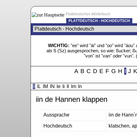
Plattdeutsches Wörterbuch
PLATTDEUTSCH - HOCHDEUTSCH
WICHTIG:
"ee" wird "äi" und "oo" wird "äo
als ß (Sz) ausgesprochen, so wie: ßucker; ßue
"von" ist "van" oder "vun". 
A
B
C
D
E
F
G
H
I
J
II
IL
IM
IN
Ie
Ii
Il
Im
In
iin de Hannen klappen
Aussprache
iin de Hann´
Hochdeutsch
klatschen, ap