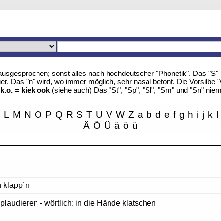
u" ausgesprochen; sonst alles nach hochdeutscher "Phonetik". Das "S
r. Das "n" wird, wo immer möglich, sehr nasal betont. Die Vorsilbe "
(
k.o. = kiek ook
(siehe auch) Das "St", "Sp", "Sl", "Sm" und "Sn" nie
K
L
M
N
O
P
Q
R
S
T
U
V
W
Z
a
b
d
e
f
g
h
i
j
k
l
Ä
Ö
Ü
ä
ö
ü
n klapp´n
plaudieren - wörtlich: in die Hände klatschen