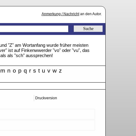
Anmerkung / Nachricht
an den Autor.
" und "Z" am Wortanfang wurde früher meisten
ver" ist auf Finkenwwerder "vo" oder "vu", das
mals als "sch" aussprechen!
m
n
o
p
q
r
s
t
u
v
w
z
Druckversion