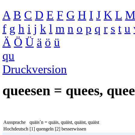
A
B
C
D
E
F
G
H
I
J
K
L
f
g
h
i
j
k
l
m
n
o
p
q
r
s
t
u
Ä
Ö
Ü
ä
ö
ü
qu
Druckversion
queesen = quees, quees
Aussprache
quäis´n = quäis, quäist, quäist, quäist
Hochdeutsch
[1] quengeln [2] besserwissen