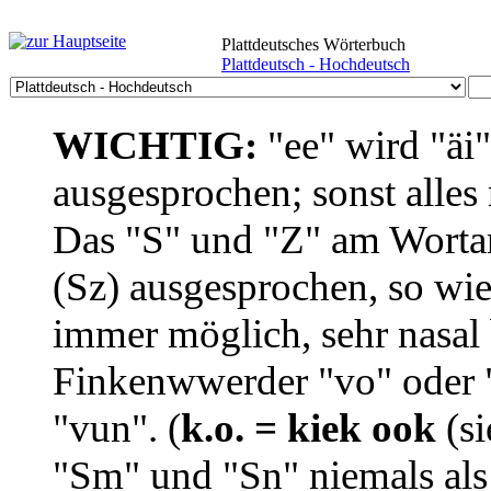
Plattdeutsches Wörterbuch
Plattdeutsch - Hochdeutsch
WICHTIG:
"ee" wird "äi
ausgesprochen; sonst alles
Das "S" und "Z" am Wortan
(Sz) ausgesprochen, so wie
immer möglich, sehr nasal b
Finkenwwerder "vo" oder "
"vun". (
k.o. = kiek ook
(si
"Sm" und "Sn" niemals als