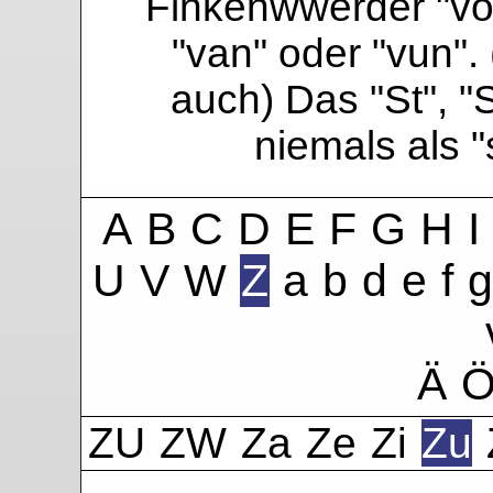
Finkenwwerder "vo"
"van" oder "vun". 
auch) Das "St", "
niemals als 
A
B
C
D
E
F
G
H
I
U
V
W
Z
a
b
d
e
f
g
Ä
ZU
ZW
Za
Ze
Zi
Zu