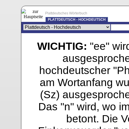
Plattdeutsches Wörterbuch
PLATTDEUTSCH - HOCHDEUTSCH
WICHTIG:
"ee" wird
ausgesprochen
hochdeutscher "Pho
am Wortanfang wur
(Sz) ausgesprochen
Das "n" wird, wo i
betont. Die Vo