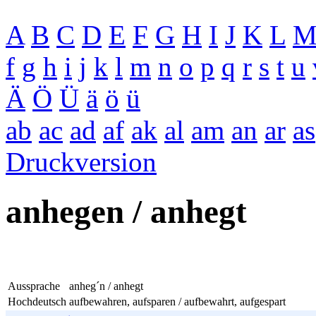
A
B
C
D
E
F
G
H
I
J
K
L
f
g
h
i
j
k
l
m
n
o
p
q
r
s
t
u
Ä
Ö
Ü
ä
ö
ü
ab
ac
ad
af
ak
al
am
an
ar
as
Druckversion
anhegen / anhegt
Aussprache
anheg´n / anhegt
Hochdeutsch
aufbewahren, aufsparen / aufbewahrt, aufgespart