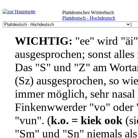
Plattdeutsches Wörterbuch
Plattdeutsch - Hochdeutsch
WICHTIG:
"ee" wird "äi
ausgesprochen; sonst alles
Das "S" und "Z" am Wortan
(Sz) ausgesprochen, so wie
immer möglich, sehr nasal b
Finkenwwerder "vo" oder "
"vun". (
k.o. = kiek ook
(si
"Sm" und "Sn" niemals als