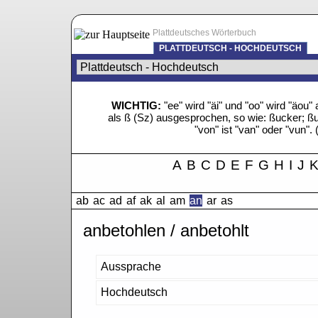
Plattdeutsches Wörterbuch
PLATTDEUTSCH - HOCHDEUTSCH
WICHTIG:
"ee" wird "äi" und "oo" wird "äo
als ß (Sz) ausgesprochen, so wie: ßucker; ßue
"von" ist "van" oder "vun". 
A
B
C
D
E
F
G
H
I
J
ab
ac
ad
af
ak
al
am
an
ar
as
anbetohlen / anbetohlt
Aussprache
Hochdeutsch