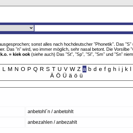
u" ausgesprochen; sonst alles nach hochdeutscher "Phonetik". Das "S
r. Das "n" wird, wo immer möglich, sehr nasal betont. Die Vorsilbe "
(
k.o. = kiek ook
(siehe auch) Das "St", "Sp", "Sl", "Sm" und "Sn" nie
K
L
M
N
O
P
Q
R
S
T
U
V
W
Z
a
b
d
e
f
g
h
i
j
k
l
Ä
Ö
Ü
ä
ö
ü
anbetohl´n / anbetohlt
anbezahlen / anbezahlt