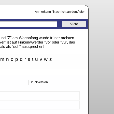
Anmerkung / Nachricht
an den Autor.
" und "Z" am Wortanfang wurde früher meisten
ver" ist auf Finkenwwerder "vo" oder "vu", das
mals als "sch" aussprechen!
m
n
o
p
q
r
s
t
u
v
w
z
Druckversion