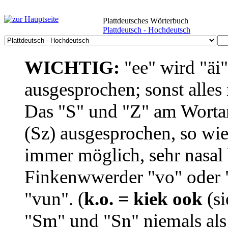
Plattdeutsches Wörterbuch
Plattdeutsch - Hochdeutsch
WICHTIG:
"ee" wird "äi
ausgesprochen; sonst alles
Das "S" und "Z" am Wortan
(Sz) ausgesprochen, so wie
immer möglich, sehr nasal b
Finkenwwerder "vo" oder "
"vun". (
k.o. = kiek ook
(si
"Sm" und "Sn" niemals als