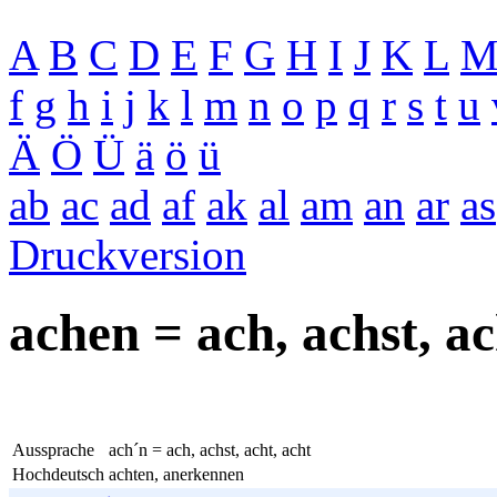
A
B
C
D
E
F
G
H
I
J
K
L
f
g
h
i
j
k
l
m
n
o
p
q
r
s
t
u
Ä
Ö
Ü
ä
ö
ü
ab
ac
ad
af
ak
al
am
an
ar
as
Druckversion
achen = ach, achst, ac
Aussprache
ach´n = ach, achst, acht, acht
Hochdeutsch
achten, anerkennen