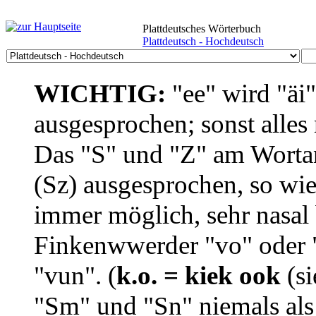
Plattdeutsches Wörterbuch
Plattdeutsch - Hochdeutsch
WICHTIG:
"ee" wird "äi
ausgesprochen; sonst alles
Das "S" und "Z" am Wortan
(Sz) ausgesprochen, so wie
immer möglich, sehr nasal b
Finkenwwerder "vo" oder "
"vun". (
k.o. = kiek ook
(si
"Sm" und "Sn" niemals als