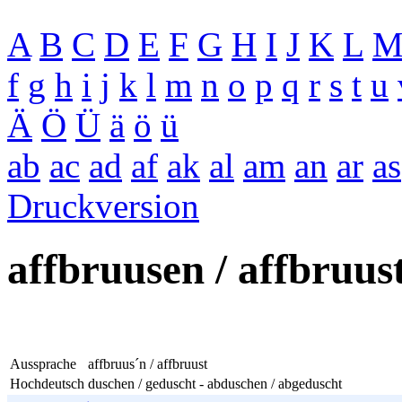
A
B
C
D
E
F
G
H
I
J
K
L
f
g
h
i
j
k
l
m
n
o
p
q
r
s
t
u
Ä
Ö
Ü
ä
ö
ü
ab
ac
ad
af
ak
al
am
an
ar
as
Druckversion
affbruusen / affbruus
Aussprache
affbruus´n / affbruust
Hochdeutsch
duschen / geduscht - abduschen / abgeduscht