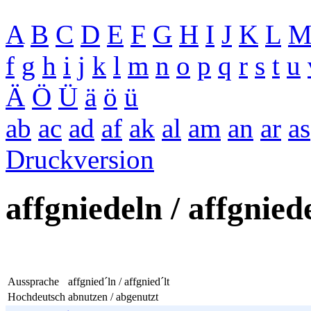
A
B
C
D
E
F
G
H
I
J
K
L
f
g
h
i
j
k
l
m
n
o
p
q
r
s
t
u
Ä
Ö
Ü
ä
ö
ü
ab
ac
ad
af
ak
al
am
an
ar
as
Druckversion
affgniedeln / affgnied
Aussprache
affgnied´ln / affgnied´lt
Hochdeutsch
abnutzen / abgenutzt