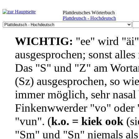
Plattdeutsches Wörterbuch
Plattdeutsch - Hochdeutsch
WICHTIG:
"ee" wird "äi
ausgesprochen; sonst alles
Das "S" und "Z" am Wortan
(Sz) ausgesprochen, so wie
immer möglich, sehr nasal b
Finkenwwerder "vo" oder "
"vun". (
k.o. = kiek ook
(si
"Sm" und "Sn" niemals als