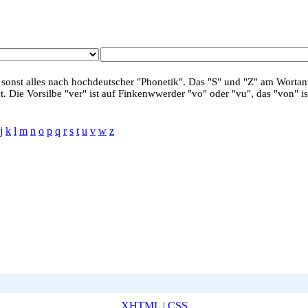
 sonst alles nach hochdeutscher "Phonetik". Das "S" und "Z" am Wortanf
. Die Vorsilbe "ver" ist auf Finkenwwerder "vo" oder "vu", das "von" is
j
k
l
m
n
o
p
q
r
s
t
u
v
w
z
XHTML
|
CSS