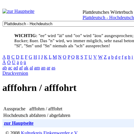
Plattdeutsches Wörterbuch
Plattdeutsch - Hochdeutsch
WICHTIG:
"ee" wird "äi" und "oo" wird "äou" ausgesprochen;
ßucker; ßuer. Das "n" wird, wo immer möglich, sehr nasal betont
"Sl", "Sm" und "Sn" niemals als "sch" aussprechen!
A
B
C
D
E
F
G
H
I
J
K
L
M
N
O
P
Q
R
S
T
U
V
W
Z
a
b
d
e
f
g
h
i
Ä
Ö
Ü
ä
ö
ü
ab
ac
ad
af
ak
al
am
an
ar
as
Druckversion
afffohrn / afffohrt
Aussprache
afffohrn / afffohrt
Hochdeutsch
abfahren / abgefahren
zur Hauptseite
© 2008
Kulturkreis Finkenwerder e.V.