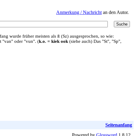
Anmerkung / Nachricht
an den Autor.
ang wurde früher meisten als ß (Sz) ausgesprochen, so wie:
t "van" oder "vun". (
k.o. = kiek ook
(siehe auch) Das "St", "Sp",
Seitenanfang
Powered by
Glossword
1.8.12