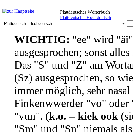
Plattdeutsches Wörterbuch
Plattdeutsch - Hochdeutsch
WICHTIG:
"ee" wird "äi
ausgesprochen; sonst alles
Das "S" und "Z" am Wortan
(Sz) ausgesprochen, so wie
immer möglich, sehr nasal b
Finkenwwerder "vo" oder "
"vun". (
k.o. = kiek ook
(si
"Sm" und "Sn" niemals als