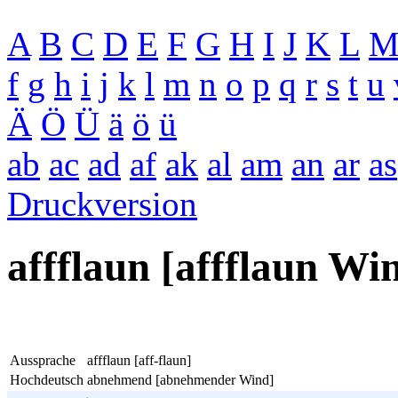
A
B
C
D
E
F
G
H
I
J
K
L
f
g
h
i
j
k
l
m
n
o
p
q
r
s
t
u
Ä
Ö
Ü
ä
ö
ü
ab
ac
ad
af
ak
al
am
an
ar
as
Druckversion
affflaun [affflaun Wi
Aussprache
affflaun [aff-flaun]
Hochdeutsch
abnehmend [abnehmender Wind]