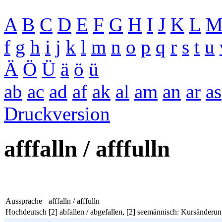
A
B
C
D
E
F
G
H
I
J
K
L
f
g
h
i
j
k
l
m
n
o
p
q
r
s
t
u
Ä
Ö
Ü
ä
ö
ü
ab
ac
ad
af
ak
al
am
an
ar
as
Druckversion
afffalln / afffulln
Aussprache
afffalln / afffulln
Hochdeutsch
[2] abfallen / abgefallen, [2] seemännisch: Kursänderu