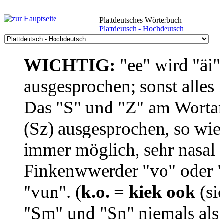
Plattdeutsches Wörterbuch
Plattdeutsch - Hochdeutsch
WICHTIG:
"ee" wird "äi
ausgesprochen; sonst alles
Das "S" und "Z" am Wortan
(Sz) ausgesprochen, so wie
immer möglich, sehr nasal b
Finkenwwerder "vo" oder "
"vun". (
k.o. = kiek ook
(si
"Sm" und "Sn" niemals als