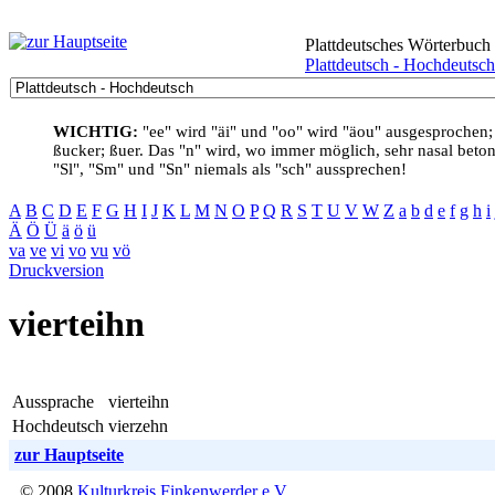
Plattdeutsches Wörterbuch
Plattdeutsch - Hochdeutsch
WICHTIG:
"ee" wird "äi" und "oo" wird "äou" ausgesprochen;
ßucker; ßuer. Das "n" wird, wo immer möglich, sehr nasal betont
"Sl", "Sm" und "Sn" niemals als "sch" aussprechen!
A
B
C
D
E
F
G
H
I
J
K
L
M
N
O
P
Q
R
S
T
U
V
W
Z
a
b
d
e
f
g
h
i
Ä
Ö
Ü
ä
ö
ü
va
ve
vi
vo
vu
vö
Druckversion
vierteihn
Aussprache
vierteihn
Hochdeutsch
vierzehn
zur Hauptseite
© 2008
Kulturkreis Finkenwerder e.V.