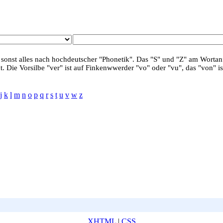
 sonst alles nach hochdeutscher "Phonetik". Das "S" und "Z" am Wortanf
. Die Vorsilbe "ver" ist auf Finkenwwerder "vo" oder "vu", das "von" is
j
k
l
m
n
o
p
q
r
s
t
u
v
w
z
XHTML
|
CSS