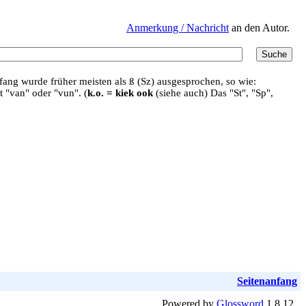
Anmerkung / Nachricht
an den Autor.
ang wurde früher meisten als ß (Sz) ausgesprochen, so wie:
t "van" oder "vun". (
k.o. = kiek ook
(siehe auch) Das "St", "Sp",
Seitenanfang
Powered by
Glossword
1.8.12