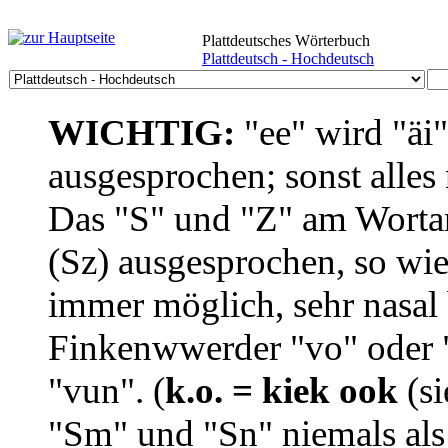
Plattdeutsches Wörterbuch
Plattdeutsch - Hochdeutsch
WICHTIG:
"ee" wird "äi
ausgesprochen; sonst alles
Das "S" und "Z" am Wortan
(Sz) ausgesprochen, so wie
immer möglich, sehr nasal b
Finkenwwerder "vo" oder "
"vun". (
k.o. = kiek ook
(si
"Sm" und "Sn" niemals als