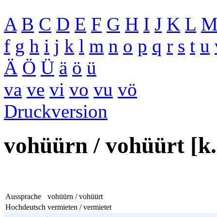
A
B
C
D
E
F
G
H
I
J
K
L
f
g
h
i
j
k
l
m
n
o
p
q
r
s
t
u
Ä
Ö
Ü
ä
ö
ü
va
ve
vi
vo
vu
vö
Druckversion
vohüürn / vohüürt [k
Aussprache
vohüürn / vohüürt
Hochdeutsch
vermieten / vermietet