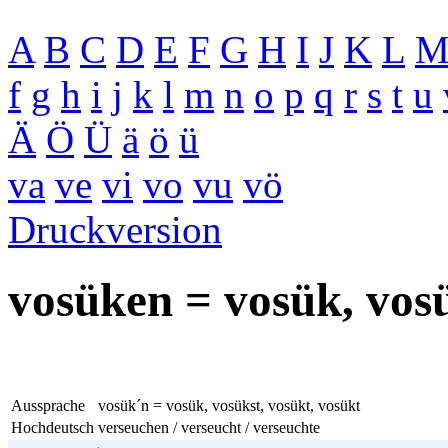
A
B
C
D
E
F
G
H
I
J
K
L
f
g
h
i
j
k
l
m
n
o
p
q
r
s
t
u
Ä
Ö
Ü
ä
ö
ü
va
ve
vi
vo
vu
vö
Druckversion
vosüken = vosük, vosü
Aussprache
vosük´n = vosük, vosükst, vosükt, vosükt
Hochdeutsch
verseuchen / verseucht / verseuchte