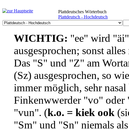
Plattdeutsches Wörterbuch
Plattdeutsch - Hochdeutsch
WICHTIG:
"ee" wird "äi
ausgesprochen; sonst alles
Das "S" und "Z" am Wortan
(Sz) ausgesprochen, so wie
immer möglich, sehr nasal b
Finkenwwerder "vo" oder "
"vun". (
k.o. = kiek ook
(si
"Sm" und "Sn" niemals als