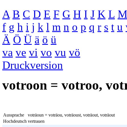
A
B
C
D
E
F
G
H
I
J
K
L
f
g
h
i
j
k
l
m
n
o
p
q
r
s
t
u
Ä
Ö
Ü
ä
ö
ü
va
ve
vi
vo
vu
vö
Druckversion
votroon = votroo, votr
Aussprache
voträoun = voträou, voträoust, voträout, voträout
Hochdeutsch
vertrauen