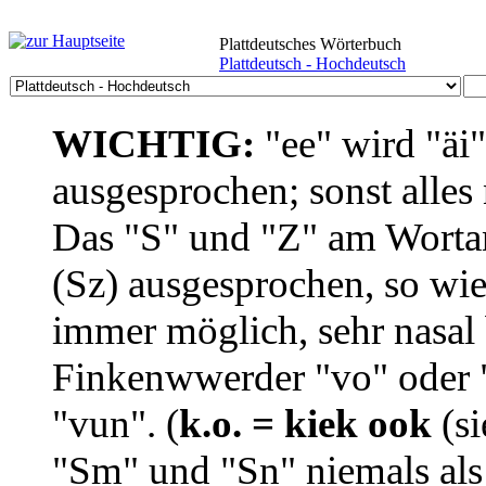
Plattdeutsches Wörterbuch
Plattdeutsch - Hochdeutsch
WICHTIG:
"ee" wird "äi
ausgesprochen; sonst alles
Das "S" und "Z" am Wortan
(Sz) ausgesprochen, so wie
immer möglich, sehr nasal b
Finkenwwerder "vo" oder "
"vun". (
k.o. = kiek ook
(si
"Sm" und "Sn" niemals als