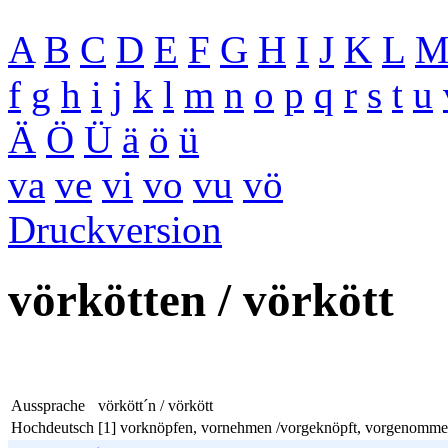
A
B
C
D
E
F
G
H
I
J
K
L
f
g
h
i
j
k
l
m
n
o
p
q
r
s
t
u
Ä
Ö
Ü
ä
ö
ü
va
ve
vi
vo
vu
vö
Druckversion
vörkötten / vörkött
Aussprache
vörkött´n / vörkött
Hochdeutsch
[1] vorknöpfen, vornehmen /vorgeknöpft, vorgenommen[