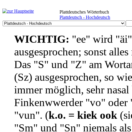
Plattdeutsches Wörterbuch
Plattdeutsch - Hochdeutsch
WICHTIG:
"ee" wird "äi
ausgesprochen; sonst alles
Das "S" und "Z" am Wortan
(Sz) ausgesprochen, so wie
immer möglich, sehr nasal b
Finkenwwerder "vo" oder "
"vun". (
k.o. = kiek ook
(si
"Sm" und "Sn" niemals als