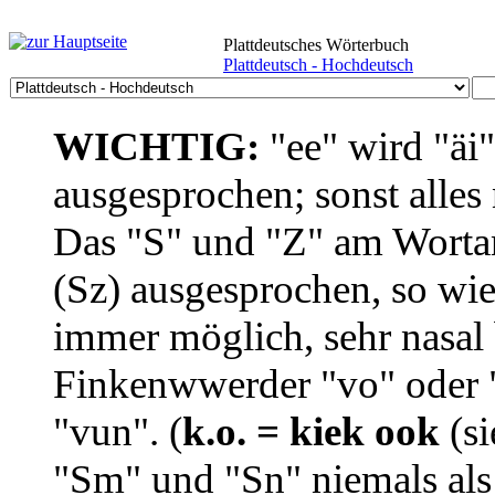
Plattdeutsches Wörterbuch
Plattdeutsch - Hochdeutsch
WICHTIG:
"ee" wird "äi
ausgesprochen; sonst alles
Das "S" und "Z" am Wortan
(Sz) ausgesprochen, so wie
immer möglich, sehr nasal b
Finkenwwerder "vo" oder "
"vun". (
k.o. = kiek ook
(si
"Sm" und "Sn" niemals als