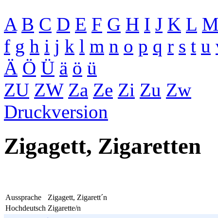
A
B
C
D
E
F
G
H
I
J
K
L
f
g
h
i
j
k
l
m
n
o
p
q
r
s
t
u
Ä
Ö
Ü
ä
ö
ü
ZU
ZW
Za
Ze
Zi
Zu
Zw
Druckversion
Zigagett, Zigaretten
Aussprache
Zigagett, Zigarett´n
Hochdeutsch
Zigarette/n