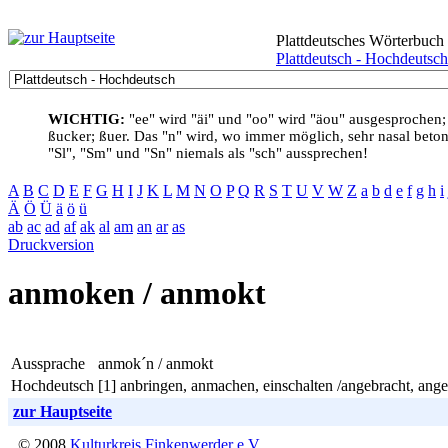
Plattdeutsches Wörterbuch
Plattdeutsch - Hochdeutsch
WICHTIG:
"ee" wird "äi" und "oo" wird "äou" ausgesprochen;
ßucker; ßuer. Das "n" wird, wo immer möglich, sehr nasal betont
"Sl", "Sm" und "Sn" niemals als "sch" aussprechen!
A
B
C
D
E
F
G
H
I
J
K
L
M
N
O
P
Q
R
S
T
U
V
W
Z
a
b
d
e
f
g
h
i
Ä
Ö
Ü
ä
ö
ü
ab
ac
ad
af
ak
al
am
an
ar
as
Druckversion
anmoken / anmokt
Aussprache
anmok´n / anmokt
Hochdeutsch
[1] anbringen, anmachen, einschalten /angebracht, angem
zur Hauptseite
© 2008
Kulturkreis Finkenwerder e.V.