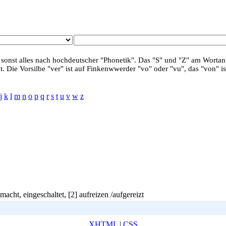
 sonst alles nach hochdeutscher "Phonetik". Das "S" und "Z" am Wortanf
. Die Vorsilbe "ver" ist auf Finkenwwerder "vo" oder "vu", das "von" is
j
k
l
m
n
o
p
q
r
s
t
u
v
w
z
acht, eingeschaltet, [2] aufreizen /aufgereizt
XHTML
|
CSS