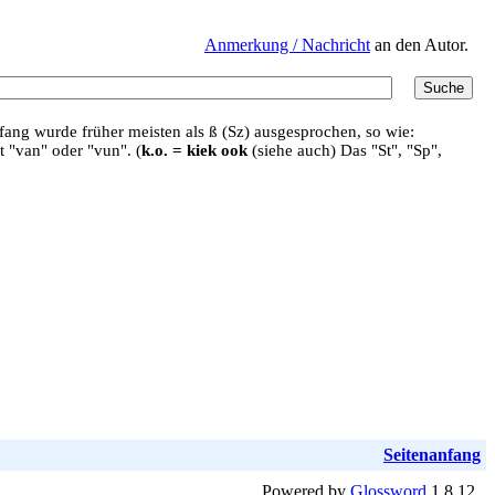
Anmerkung / Nachricht
an den Autor.
ang wurde früher meisten als ß (Sz) ausgesprochen, so wie:
t "van" oder "vun". (
k.o. = kiek ook
(siehe auch) Das "St", "Sp",
Seitenanfang
Powered by
Glossword
1.8.12