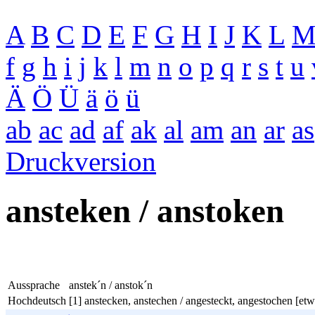
A
B
C
D
E
F
G
H
I
J
K
L
f
g
h
i
j
k
l
m
n
o
p
q
r
s
t
u
Ä
Ö
Ü
ä
ö
ü
ab
ac
ad
af
ak
al
am
an
ar
as
Druckversion
ansteken / anstoken
Aussprache
anstek´n / anstok´n
Hochdeutsch
[1] anstecken, anstechen / angesteckt, angestochen [etwa