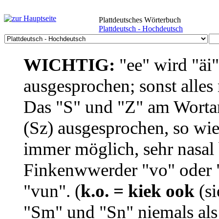
Plattdeutsches Wörterbuch
Plattdeutsch - Hochdeutsch
WICHTIG:
"ee" wird "äi
ausgesprochen; sonst alles
Das "S" und "Z" am Wortan
(Sz) ausgesprochen, so wie
immer möglich, sehr nasal b
Finkenwwerder "vo" oder "
"vun". (
k.o. = kiek ook
(si
"Sm" und "Sn" niemals als