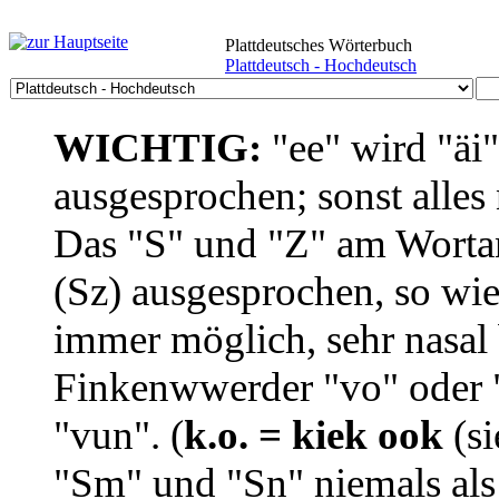
Plattdeutsches Wörterbuch
Plattdeutsch - Hochdeutsch
WICHTIG:
"ee" wird "äi
ausgesprochen; sonst alles
Das "S" und "Z" am Wortan
(Sz) ausgesprochen, so wie
immer möglich, sehr nasal b
Finkenwwerder "vo" oder "
"vun". (
k.o. = kiek ook
(si
"Sm" und "Sn" niemals als