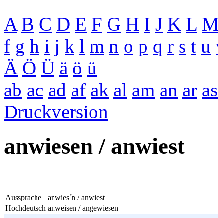
A
B
C
D
E
F
G
H
I
J
K
L
f
g
h
i
j
k
l
m
n
o
p
q
r
s
t
u
Ä
Ö
Ü
ä
ö
ü
ab
ac
ad
af
ak
al
am
an
ar
as
Druckversion
anwiesen / anwiest
Aussprache
anwies´n / anwiest
Hochdeutsch
anweisen / angewiesen