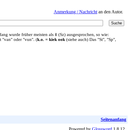
Anmerkung / Nachricht
an den Autor.
ang wurde früher meisten als ß (Sz) ausgesprochen, so wie:
t "van" oder "vun". (
k.o. = kiek ook
(siehe auch) Das "St", "Sp",
Seitenanfang
Powered by
Glossword
1.8.12