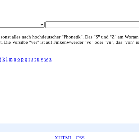
 sonst alles nach hochdeutscher "Phonetik". Das "S" und "Z" am Wortanf
. Die Vorsilbe "ver" ist auf Finkenwwerder "vo" oder "vu", das "von" is
j
k
l
m
n
o
p
q
r
s
t
u
v
w
z
XHTML
|
CSS