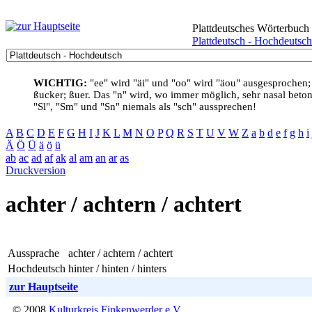
Plattdeutsches Wörterbuch
Plattdeutsch - Hochdeutsch
WICHTIG:
"ee" wird "äi" und "oo" wird "äou" ausgesprochen;
ßucker; ßuer. Das "n" wird, wo immer möglich, sehr nasal betont
"Sl", "Sm" und "Sn" niemals als "sch" aussprechen!
A
B
C
D
E
F
G
H
I
J
K
L
M
N
O
P
Q
R
S
T
U
V
W
Z
a
b
d
e
f
g
h
i
Ä
Ö
Ü
ä
ö
ü
ab
ac
ad
af
ak
al
am
an
ar
as
Druckversion
achter / achtern / achtert
Aussprache
achter / achtern / achtert
Hochdeutsch
hinter / hinten / hinters
zur Hauptseite
© 2008
Kulturkreis Finkenwerder e.V.