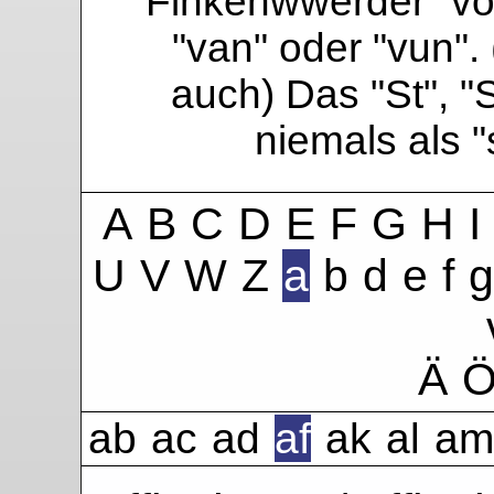
Finkenwwerder "vo"
"van" oder "vun". 
auch) Das "St", "
niemals als 
A
B
C
D
E
F
G
H
I
U
V
W
Z
a
b
d
e
f
g
Ä
ab
ac
ad
af
ak
al
am