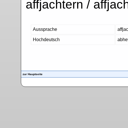
affjachtern / affjach
Aussprache
affjac
Hochdeutsch
abhet
zur Hauptseite