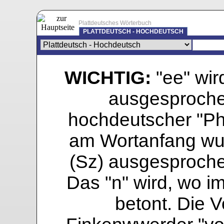
Plattdeutsches Wörterbuch
PLATTDEUTSCH - HOCHDEUTSCH
WICHTIG:
"ee" wird
ausgesprochen
hochdeutscher "Pho
am Wortanfang wur
(Sz) ausgesprochen
Das "n" wird, wo i
betont. Die Vo