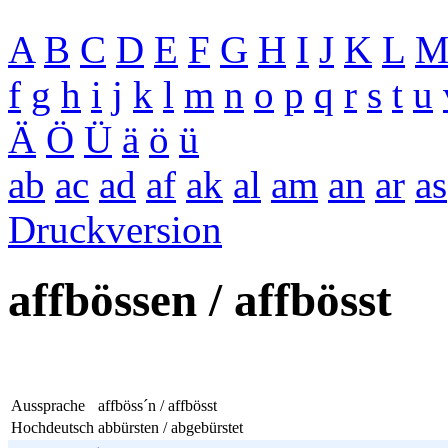
A
B
C
D
E
F
G
H
I
J
K
L
f
g
h
i
j
k
l
m
n
o
p
q
r
s
t
u
Ä
Ö
Ü
ä
ö
ü
ab
ac
ad
af
ak
al
am
an
ar
as
Druckversion
affbössen / affbösst
Aussprache
affböss´n / affbösst
Hochdeutsch
abbürsten / abgebürstet