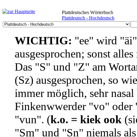
Plattdeutsches Wörterbuch
Plattdeutsch - Hochdeutsch
WICHTIG:
"ee" wird "äi
ausgesprochen; sonst alles
Das "S" und "Z" am Wortan
(Sz) ausgesprochen, so wie
immer möglich, sehr nasal b
Finkenwwerder "vo" oder "
"vun". (
k.o. = kiek ook
(si
"Sm" und "Sn" niemals als