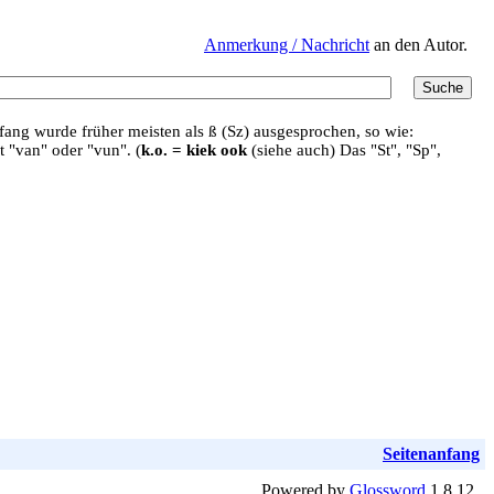
Anmerkung / Nachricht
an den Autor.
ang wurde früher meisten als ß (Sz) ausgesprochen, so wie:
t "van" oder "vun". (
k.o. = kiek ook
(siehe auch) Das "St", "Sp",
Seitenanfang
Powered by
Glossword
1.8.12