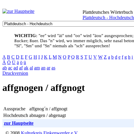
Plattdeutsches Wörterbuch
Plattdeutsch - Hochdeutsch
WICHTIG:
"ee" wird "äi" und "oo" wird "äou" ausgesprochen;
ßucker; ßuer. Das "n" wird, wo immer möglich, sehr nasal betont
"Sl", "Sm" und "Sn" niemals als "sch" aussprechen!
A
B
C
D
E
F
G
H
I
J
K
L
M
N
O
P
Q
R
S
T
U
V
W
Z
a
b
d
e
f
g
h
i
Ä
Ö
Ü
ä
ö
ü
ab
ac
ad
af
ak
al
am
an
ar
as
Druckversion
affgnogen / affgnogt
Aussprache
affgnog´n / affgnogt
Hochdeutsch
abnagen / abgenagt
zur Hauptseite
© 2008
Kulturkreis Finkenwerder e.V.