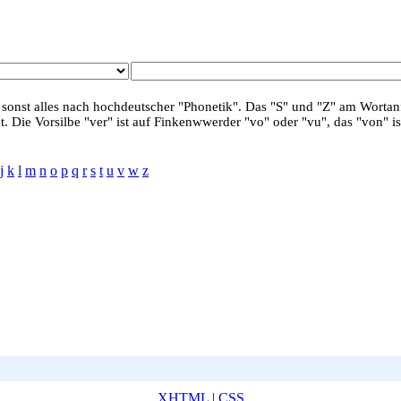
 sonst alles nach hochdeutscher "Phonetik". Das "S" und "Z" am Wortanf
. Die Vorsilbe "ver" ist auf Finkenwwerder "vo" oder "vu", das "von" is
j
k
l
m
n
o
p
q
r
s
t
u
v
w
z
XHTML
|
CSS