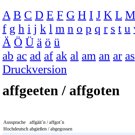
A
B
C
D
E
F
G
H
I
J
K
L
f
g
h
i
j
k
l
m
n
o
p
q
r
s
t
u
Ä
Ö
Ü
ä
ö
ü
ab
ac
ad
af
ak
al
am
an
ar
as
Druckversion
affgeeten / affgoten
Aussprache
affgäit´n / affgot´n
Hochdeutsch
abgießen / abgegossen