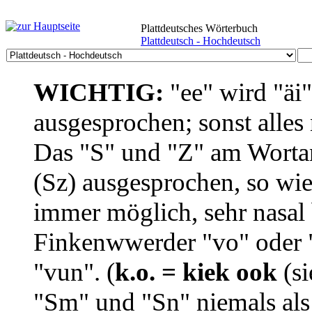
Plattdeutsches Wörterbuch
Plattdeutsch - Hochdeutsch
WICHTIG:
"ee" wird "äi
ausgesprochen; sonst alles
Das "S" und "Z" am Wortan
(Sz) ausgesprochen, so wie
immer möglich, sehr nasal b
Finkenwwerder "vo" oder "
"vun". (
k.o. = kiek ook
(si
"Sm" und "Sn" niemals als