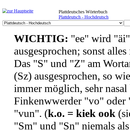
Plattdeutsches Wörterbuch
Plattdeutsch - Hochdeutsch
WICHTIG:
"ee" wird "äi
ausgesprochen; sonst alles
Das "S" und "Z" am Wortan
(Sz) ausgesprochen, so wie
immer möglich, sehr nasal b
Finkenwwerder "vo" oder "
"vun". (
k.o. = kiek ook
(si
"Sm" und "Sn" niemals als