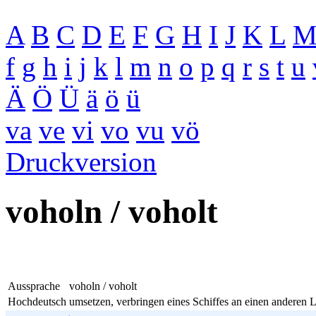
A
B
C
D
E
F
G
H
I
J
K
L
f
g
h
i
j
k
l
m
n
o
p
q
r
s
t
u
Ä
Ö
Ü
ä
ö
ü
va
ve
vi
vo
vu
vö
Druckversion
voholn / voholt
Aussprache
voholn / voholt
Hochdeutsch
umsetzen, verbringen eines Schiffes an einen anderen L