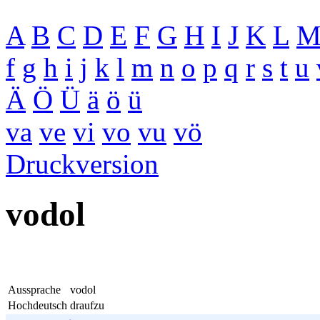
A
B
C
D
E
F
G
H
I
J
K
L
f
g
h
i
j
k
l
m
n
o
p
q
r
s
t
u
Ä
Ö
Ü
ä
ö
ü
va
ve
vi
vo
vu
vö
Druckversion
vodol
Aussprache
vodol
Hochdeutsch
draufzu