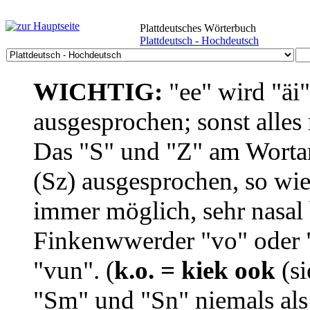
Plattdeutsches Wörterbuch
Plattdeutsch - Hochdeutsch
WICHTIG:
"ee" wird "äi
ausgesprochen; sonst alles
Das "S" und "Z" am Wortan
(Sz) ausgesprochen, so wie
immer möglich, sehr nasal b
Finkenwwerder "vo" oder "
"vun". (
k.o. = kiek ook
(si
"Sm" und "Sn" niemals als