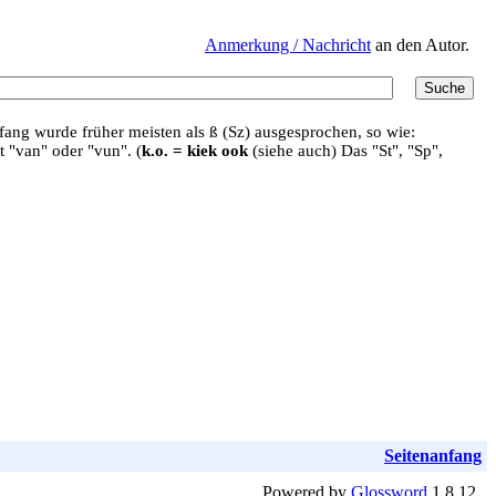
Anmerkung / Nachricht
an den Autor.
ang wurde früher meisten als ß (Sz) ausgesprochen, so wie:
t "van" oder "vun". (
k.o. = kiek ook
(siehe auch) Das "St", "Sp",
Seitenanfang
Powered by
Glossword
1.8.12