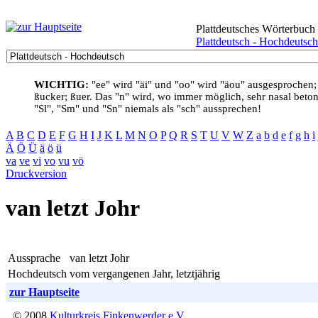
Plattdeutsches Wörterbuch
Plattdeutsch - Hochdeutsch
WICHTIG:
"ee" wird "äi" und "oo" wird "äou" ausgesprochen;
ßucker; ßuer. Das "n" wird, wo immer möglich, sehr nasal betont
"Sl", "Sm" und "Sn" niemals als "sch" aussprechen!
A
B
C
D
E
F
G
H
I
J
K
L
M
N
O
P
Q
R
S
T
U
V
W
Z
a
b
d
e
f
g
h
i
Ä
Ö
Ü
ä
ö
ü
va
ve
vi
vo
vu
vö
Druckversion
van letzt Johr
Aussprache
van letzt Johr
Hochdeutsch
vom vergangenen Jahr, letztjährig
zur Hauptseite
© 2008
Kulturkreis Finkenwerder e.V.