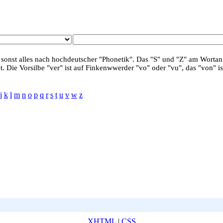
 sonst alles nach hochdeutscher "Phonetik". Das "S" und "Z" am Wortanf
. Die Vorsilbe "ver" ist auf Finkenwwerder "vo" oder "vu", das "von" is
j
k
l
m
n
o
p
q
r
s
t
u
v
w
z
XHTML
|
CSS