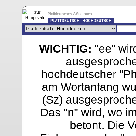
Plattdeutsches Wörterbuch
PLATTDEUTSCH - HOCHDEUTSCH
WICHTIG:
"ee" wird
ausgesprochen
hochdeutscher "Pho
am Wortanfang wur
(Sz) ausgesprochen
Das "n" wird, wo i
betont. Die Vo