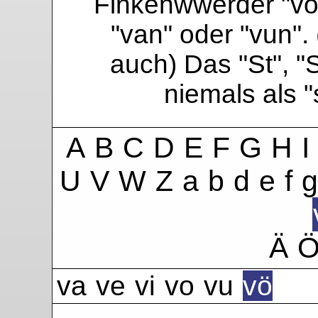
Finkenwwerder "vo"
"van" oder "vun". 
auch) Das "St", "
niemals als 
A
B
C
D
E
F
G
H
I
U
V
W
Z
a
b
d
e
f
g
Ä
va
ve
vi
vo
vu
vö