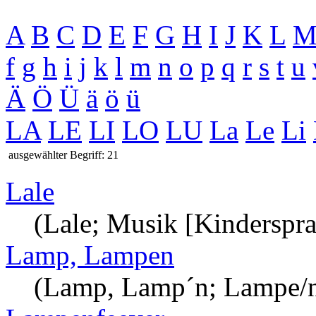
A
B
C
D
E
F
G
H
I
J
K
L
f
g
h
i
j
k
l
m
n
o
p
q
r
s
t
u
Ä
Ö
Ü
ä
ö
ü
LA
LE
LI
LO
LU
La
Le
Li
ausgewählter Begriff: 21
Lale
(Lale; Musik [Kinderspra
Lamp, Lampen
(Lamp, Lamp´n; Lampe/