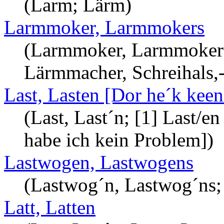
(Larm; Lärm)
Larmmoker, Larmmokers
(Larmmoker, Larmmokers;
Lärmmacher, Schreihals,-
Last, Lasten [Dor he´k keen 
(Last, Last´n; [1] Last/e
habe ich kein Problem])
Lastwogen, Lastwogens
(Lastwog´n, Lastwog´ns; 
Latt, Latten