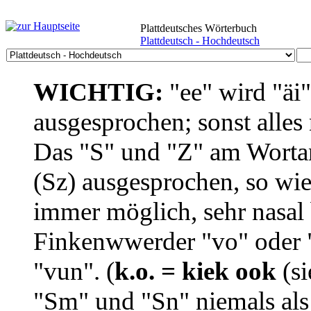
Plattdeutsches Wörterbuch
Plattdeutsch - Hochdeutsch
WICHTIG:
"ee" wird "äi
ausgesprochen; sonst alles
Das "S" und "Z" am Wortan
(Sz) ausgesprochen, so wie
immer möglich, sehr nasal b
Finkenwwerder "vo" oder "
"vun". (
k.o. = kiek ook
(si
"Sm" und "Sn" niemals als