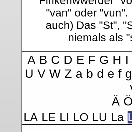
Finkenwwerder "vo"
"van" oder "vun". 
auch) Das "St", "
niemals als 
A
B
C
D
E
F
G
H
I
U
V
W
Z
a
b
d
e
f
g
Ä
LA
LE
LI
LO
LU
La