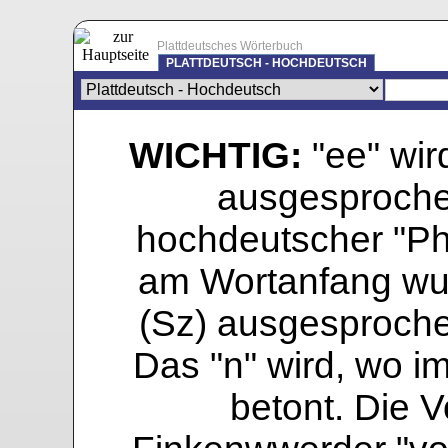
Plattdeutsches Wörterbuch
PLATTDEUTSCH - HOCHDEUTSCH
WICHTIG:
"ee" wird
ausgesprochen
hochdeutscher "Pho
am Wortanfang wur
(Sz) ausgesprochen
Das "n" wird, wo i
betont. Die Vo