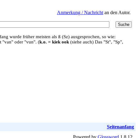
Anmerkung / Nachricht
an den Autor.
ang wurde früher meisten als ß (Sz) ausgesprochen, so wie:
t "van" oder "vun". (
k.o. = kiek ook
(siehe auch) Das "St", "Sp",
Seitenanfang
Powered by
Glossword
1.8.12