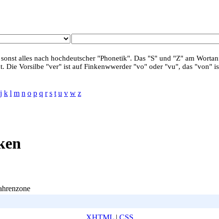
 sonst alles nach hochdeutscher "Phonetik". Das "S" und "Z" am Wortanf
. Die Vorsilbe "ver" ist auf Finkenwwerder "vo" oder "vu", das "von" is
j
k
l
m
n
o
p
q
r
s
t
u
v
w
z
nken
fahrenzone
XHTML
|
CSS