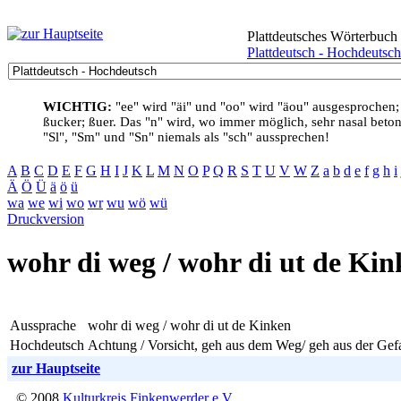
Plattdeutsches Wörterbuch
Plattdeutsch - Hochdeutsch
WICHTIG:
"ee" wird "äi" und "oo" wird "äou" ausgesprochen;
ßucker; ßuer. Das "n" wird, wo immer möglich, sehr nasal betont
"Sl", "Sm" und "Sn" niemals als "sch" aussprechen!
A
B
C
D
E
F
G
H
I
J
K
L
M
N
O
P
Q
R
S
T
U
V
W
Z
a
b
d
e
f
g
h
i
Ä
Ö
Ü
ä
ö
ü
wa
we
wi
wo
wr
wu
wö
wü
Druckversion
wohr di weg / wohr di ut de Ki
Aussprache
wohr di weg / wohr di ut de Kinken
Hochdeutsch
Achtung / Vorsicht, geh aus dem Weg/ geh aus der Ge
zur Hauptseite
© 2008
Kulturkreis Finkenwerder e.V.