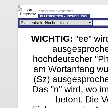
Plattdeutsches Wörterbuch
PLATTDEUTSCH - HOCHDEUTSCH
WICHTIG:
"ee" wird
ausgesprochen
hochdeutscher "Pho
am Wortanfang wur
(Sz) ausgesprochen
Das "n" wird, wo i
betont. Die Vo