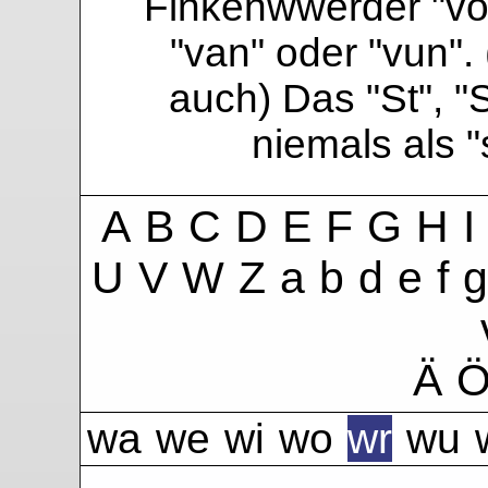
Finkenwwerder "vo"
"van" oder "vun". 
auch) Das "St", "
niemals als 
A
B
C
D
E
F
G
H
I
U
V
W
Z
a
b
d
e
f
g
Ä
wa
we
wi
wo
wr
wu