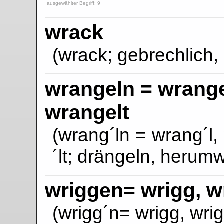
ausgewählter Begriff: 9
wrack
(wrack; gebrechlich,
wrangeln = wrange
wrangelt
(wrang´ln = wrang´l,
´lt; drängeln, heru
wriggen= wrigg, wr
(wrigg´n= wrigg, wrig