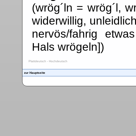
(wrög´ln = wrög´l, wrö
widerwillig, unleidli
nervös/fahrig etwa
Hals wrögeln])
Plattdeutsch - Hochdeutsch
zur Hauptseite