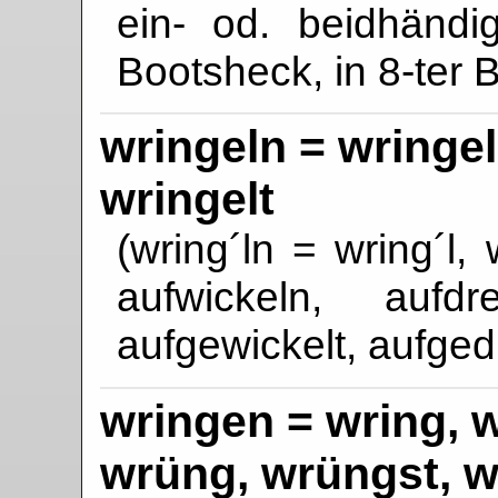
ein- od. beidhän
Bootsheck, in 8-ter
wringeln = wringel,
wringelt
(wring´ln = wring´l, w
aufwickeln, aufd
aufgewickelt, aufged
wringen = wring, wr
wrüng, wrüngst, 