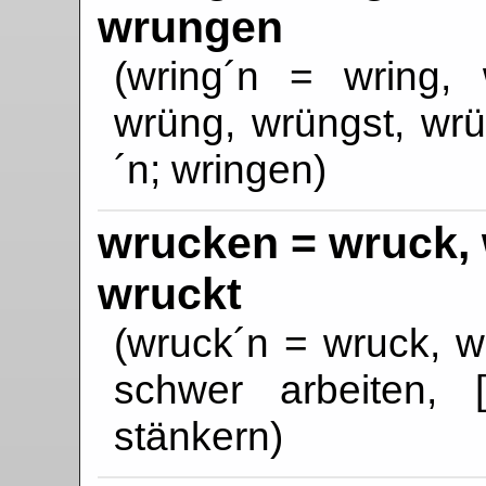
wrungen
(wring´n = wring, w
wrüng, wrüngst, wr
´n; wringen)
wrucken = wruck, 
wruckt
(wruck´n = wruck, wr
schwer arbeiten, [
stänkern)