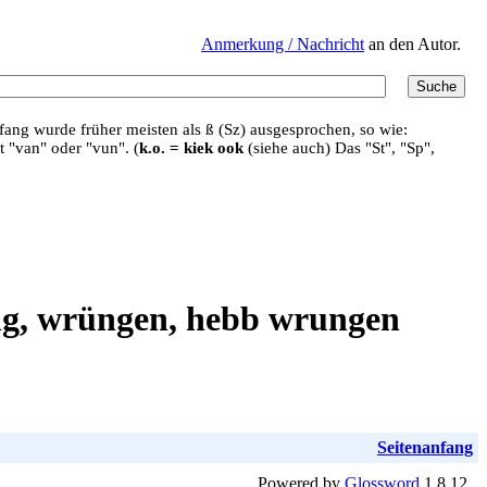
Anmerkung / Nachricht
an den Autor.
ang wurde früher meisten als ß (Sz) ausgesprochen, so wie:
t "van" oder "vun". (
k.o. = kiek ook
(siehe auch) Das "St", "Sp",
üng, wrüngen, hebb wrungen
Seitenanfang
Powered by
Glossword
1.8.12