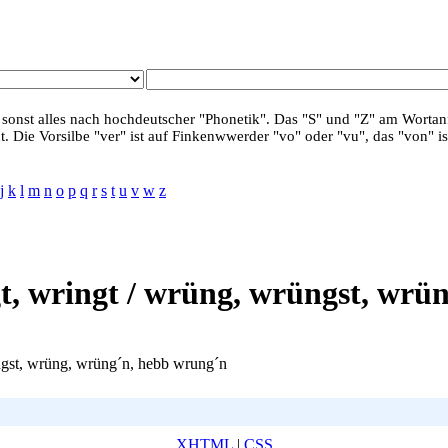
 sonst alles nach hochdeutscher "Phonetik". Das "S" und "Z" am Wortanf
. Die Vorsilbe "ver" ist auf Finkenwwerder "vo" oder "vu", das "von" is
j
k
l
m
n
o
p
q
r
s
t
u
v
w
z
gt, wringt / wrüng, wrüngst, wr
üngst, wrüng, wrüng´n, hebb wrung´n
XHTML
|
CSS