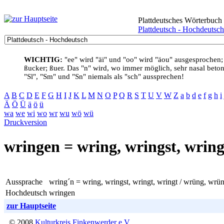
Plattdeutsches Wörterbuch
Plattdeutsch - Hochdeutsch
WICHTIG:
"ee" wird "äi" und "oo" wird "äou" ausgesprochen;
ßucker; ßuer. Das "n" wird, wo immer möglich, sehr nasal betont
"Sl", "Sm" und "Sn" niemals als "sch" aussprechen!
A
B
C
D
E
F
G
H
I
J
K
L
M
N
O
P
Q
R
S
T
U
V
W
Z
a
b
d
e
f
g
h
i
Ä
Ö
Ü
ä
ö
ü
wa
we
wi
wo
wr
wu
wö
wü
Druckversion
wringen = wring, wringst, wrin
Aussprache
wring´n = wring, wringst, wringt, wringt / wrüng, wr
Hochdeutsch
wringen
zur Hauptseite
© 2008
Kulturkreis Finkenwerder e.V.