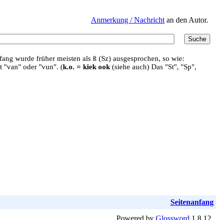
Anmerkung / Nachricht
an den Autor.
ang wurde früher meisten als ß (Sz) ausgesprochen, so wie:
t "van" oder "vun". (
k.o. = kiek ook
(siehe auch) Das "St", "Sp",
Seitenanfang
Powered by
Glossword
1.8.12