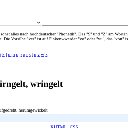
 sonst alles nach hochdeutscher "Phonetik". Das "S" und "Z" am Wortanf
. Die Vorsilbe "ver" ist auf Finkenwwerder "vo" oder "vu", das "von" is
j
k
l
m
n
o
p
q
r
s
t
u
v
w
z
irngelt, wringelt
aufgedreht, herumgewickelt
XHTML
|
CSS