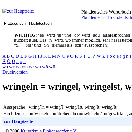
Plattdeutsches Wörterbuch
Plattdeutsch - Hochdeutsch
WICHTIG:
"ee" wird "äi" und "oo" wird "äou" ausgesprochen;
ßucker; ßuer. Das "n" wird, wo immer möglich, sehr nasal betont
"Sl", "Sm" und "Sn" niemals als "sch" aussprechen!
A
B
C
D
E
F
G
H
I
J
K
L
M
N
O
P
Q
R
S
T
U
V
W
Z
a
b
d
e
f
g
h
i
Ä
Ö
Ü
ä
ö
ü
wa
we
wi
wo
wr
wu
wö
wü
Druckversion
wringeln = wringel, wringelst, w
Aussprache
wring´ln = wring´l, wring´lst, wirng´lt, wring´lt
Hochdeutsch
aufwickeln, aufdrehen, herumwickeln / aufgewickelt, 
zur Hauptseite
© 2008
Kulturkreis Finkenwerder e.V.