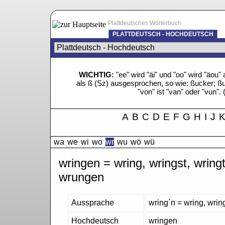
Plattdeutsches Wörterbuch
PLATTDEUTSCH - HOCHDEUTSCH
WICHTIG:
"ee" wird "äi" und "oo" wird "äo
als ß (Sz) ausgesprochen, so wie: ßucker; ßue
"von" ist "van" oder "vun". 
A
B
C
D
E
F
G
H
I
J
wa
we
wi
wo
wr
wu
wö
wü
wringen = wring, wringst, wring
wrungen
Aussprache
wring´n = wring, wrin
Hochdeutsch
wringen