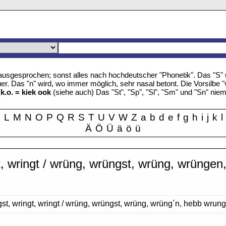
u" ausgesprochen; sonst alles nach hochdeutscher "Phonetik". Das "S
r. Das "n" wird, wo immer möglich, sehr nasal betont. Die Vorsilbe "
(
k.o. = kiek ook
(siehe auch) Das "St", "Sp", "Sl", "Sm" und "Sn" nie
K
L
M
N
O
P
Q
R
S
T
U
V
W
Z
a
b
d
e
f
g
h
i
j
k
l
Ä
Ö
Ü
ä
ö
ü
t, wringt / wrüng, wrüngst, wrüng, wrüngen
gst, wringt, wringt / wrüng, wrüngst, wrüng, wrüng´n, hebb wrung