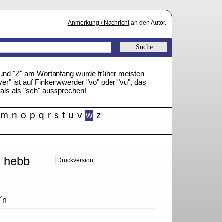
Anmerkung / Nachricht
an den Autor.
" und "Z" am Wortanfang wurde früher meisten
ver" ist auf Finkenwwerder "vo" oder "vu", das
mals als "sch" aussprechen!
m
n
o
p
q
r
s
t
u
v
w
z
, hebb
Druckversion
´n